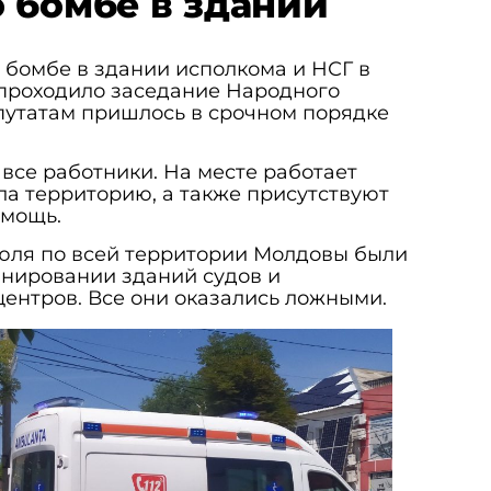
 бомбе в здании
 бомбе в здании исполкома и НСГ в
 проходило заседание Народного
путатам пришлось в срочном порядке
все работники. На месте работает
ла территорию, а также присутствуют
омощь.
июля по всей территории Молдовы были
нировании зданий судов и
ентров. Все они оказались ложными.