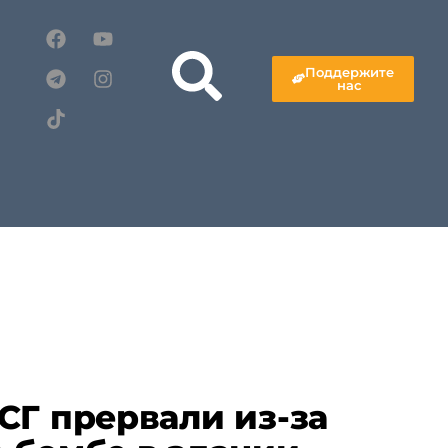
Поддержите
нас
СГ прервали из-за