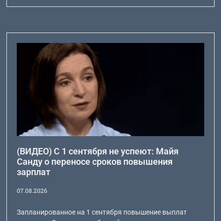
(ВИДЕО) С 1 сентября не успеют: Майя
Санду о переносе сроков повышения
зарплат
07.08.2026
Запланированное на 1 сентября повышение выплат