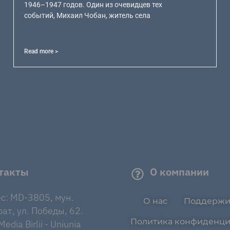
1946–1947 годов. Один из очевидцев тех
событий, Михаил Чобан, житель села
Read more >
такты
О компании
с: MD-3805, мун.
О нас
Поддержи
ат, ул. Победы, 62.
Политика конфиденци
edia Birlii - Uniunia