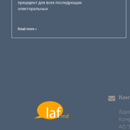
прецедент для всех последующих
электоральных
Read more >
Кон
Адре
Комр
AO "M