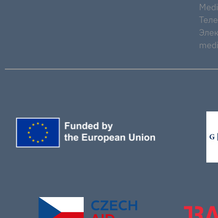
Medi
Тел
Элек
medi