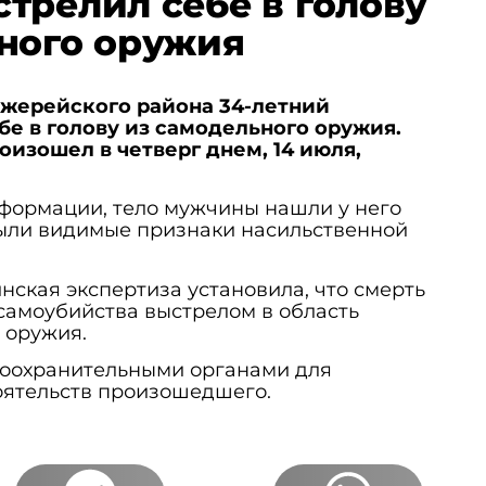
трелил себе в голову
ного оружия
жерейского района 34-летний
е в голову из самодельного оружия.
изошел в четверг днем, 14 июля, ​
формации, тело мужчины нашли у него
были видимые признаки насильственной
ская экспертиза установила, что смерть
 самоубийства выстрелом в область
 оружия.
воохранительными органами для
оятельств произошедшего.