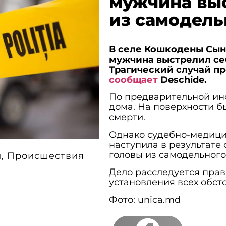
мужчина выс
из самодель
В селе Кошкодены Сын
мужчина выстрелил себ
Трагический случай про
сообщает
Deschide.
По предварительной ин
дома. На поверхности 
смерти.
Однако судебно-медицин
наступила в результате
головы из самодельного
и
,
Происшествия
Дело расследуется пра
установления всех обст
Фото: unica.md