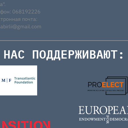
a".
ефон: 068192226
тронная почта:
abirlii@gmail.com
НАС ПОДДЕРЖИВАЮТ: