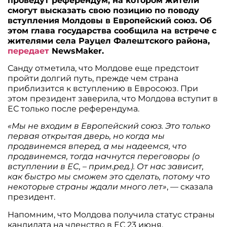
проведут референдум, на котором жители
смогут высказать свою позицию по поводу
вступления Молдовы в Европейский союз. Об
этом глава государства сообщила на встрече с
жителями села Рауцел Фалештского района,
передает
NewsMaker.
Санду отметила, что Молдове еще предстоит
пройти долгий путь, прежде чем страна
приблизится к вступлению в Евросоюз. При
этом президент заверила, что Молдова вступит в
ЕС только после референдума.
«Мы не входим в Европейский союз. Это только
первая открытая дверь, но когда мы
продвинемся вперед, а мы надеемся, что
продвинемся, тогда начнутся переговоры (о
вступлении в ЕС, – прим.ред.). От нас зависит,
как быстро мы сможем это сделать, потому что
некоторые страны ждали много лет»
, — сказала
президент.
Напомним, что Молдова получила статус страны
кандидата на членство в ЕС 23 июня.