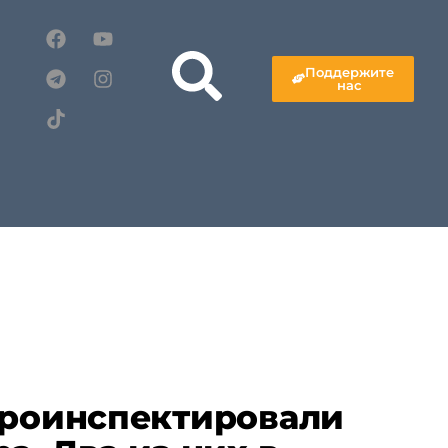
Поддержите
нас
проинспектировали