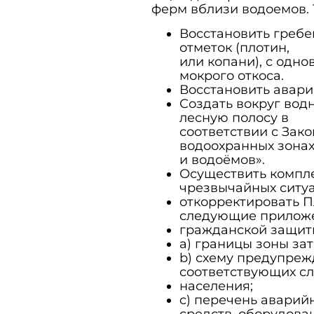
ферм вблизи водоемов. 
Восстановить гребе
отметок (плотин,
или копани), с одн
мокрого откоса.
Восстановить авар
Создать вокруг вод
лесную полосу в
соответствии с Зако
водоохранных зонах
и водоёмов».
Осуществить компл
чрезвычайных ситу
откорректировать П
следующие приложе
гражданской защиты
a) границы зоны за
b) схему предупреж
соответствующих с
населения;
c) перечень аварий
средств, оборудова