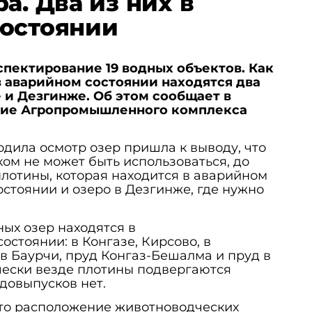
а. Два из них в
состоянии
спектирование 19 водных объектов. Как
 аварийном состоянии находятся два
е и Дезгинже. Об этом сообщает в
ние Агропромышленного комплекса
одила осмотр озер пришла к выводу, что
ком не может быть использоваться, до
лотины, которая находится в аварийном
остоянии и озеро в Дезгинже, где нужно
ых озер находятся в
стоянии: в Конгазе, Кирсово, в
в Баурчи, пруд Конгаз-Бешалма и пруд в
чески везде плотины подвергаются
довыпусков нет.
то расположение животноводческих