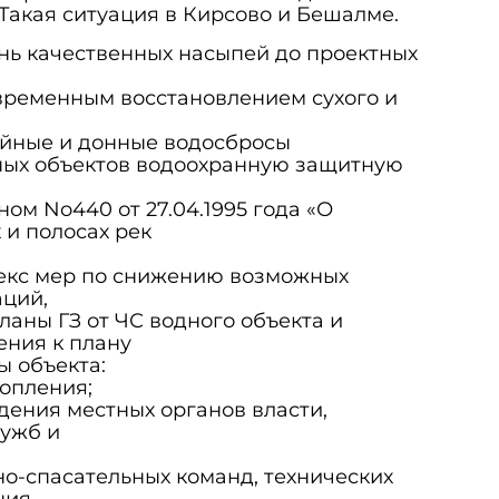
Такая ситуация в Кирсово и Бешалме.
нь качественных насыпей до проектных
овременным восстановлением сухого и
ийные и донные водосбросы
ных объектов водоохранную защитную
ном No440 от 27.04.1995 года «О
 и полосах рек
екс мер по снижению возможных
аций,
ланы ГЗ от ЧС водного объекта и
ния к плану
 объекта:
топления;
дения местных органов власти,
лужб и
но-спасательных команд, технических
ния