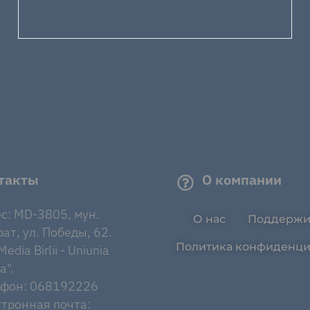
такты
О компании
с: MD-3805, мун.
О нас
Поддержи
ат, ул. Победы, 62.
Политика конфиденци
edia Birlii - Uniunia
a".
ефон: 068192226
тронная почта: