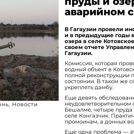
пруды и озер
аварийном 
В Гагаузии провели ин
и в предыдущие годы в
озера в селе Котовско
своем отчете Управле
Гагаузии.
Комиссия, которая пров
водный объект в Котовс
полной реконструкции п
состоянии. В таком же с
укреплять дамбу.
Еще девять обследованн
неудовлетворительном со
знь
,
Новости
Бешалме, четыре пруда 
селе Конгазчик. Практи
промоинам, а донных во
Еще одна проблема — э