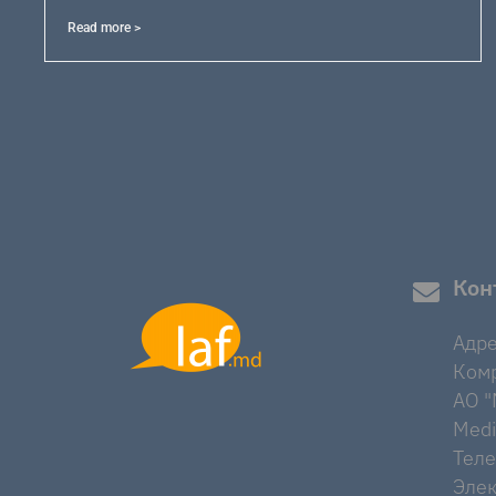
Read more >
Кон
Адре
Комр
AO "M
Medi
Тел
Элек