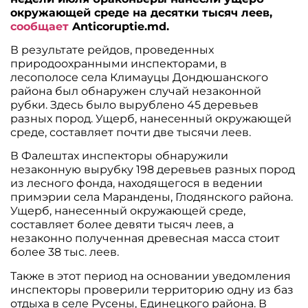
окружающей среде на десятки тысяч леев,
сообщает
Anticoruptie.md.
В результате рейдов, проведенных
природоохранными инспекторами, в
лесополосе села Климауцы Дондюшанского
района был обнаружен случай незаконной
рубки. Здесь было вырублено 45 деревьев
разных пород. Ущерб, нанесенный окружающей
среде, составляет почти две тысячи леев.
В Фалештах инспекторы обнаружили
незаконную вырубку 198 деревьев разных пород
из лесного фонда, находящегося в ведении
примэрии села Марандены, Глодянского района.
Ущерб, нанесенный окружающей среде,
составляет более девяти тысяч леев, а
незаконно полученная древесная масса стоит
более 38 тыс. леев.
Также в этот период на основании уведомления
инспекторы проверили территорию одну из баз
отдыха в селе Русены, Единецкого района. В