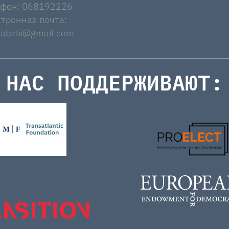
ефон: 068192226
тронная почта:
abirlii@gmail.com
НАС ПОДДЕРЖИВАЮТ: