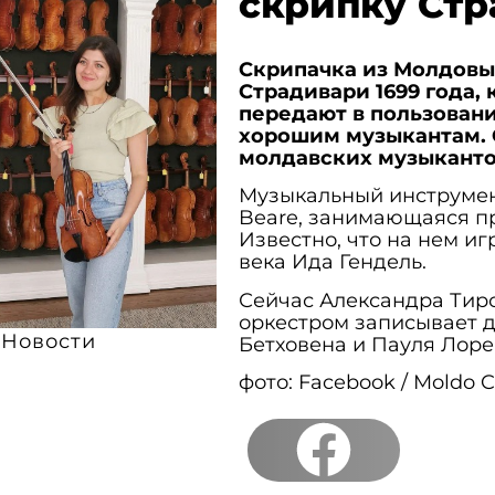
скрипку Стр
Скрипачка из Молдовы
Страдивари 1699 года,
передают в пользовани
хорошим музыкантам. 
молдавских музыкантов
Музыкальный инструмен
Beare, занимающаяся п
Известно, что на нем и
века Ида Гендель.
Сейчас Александра Тир
оркестром записывает д
Новости
Бетховена и Пауля Лоре
фото: Facebook / Moldo 