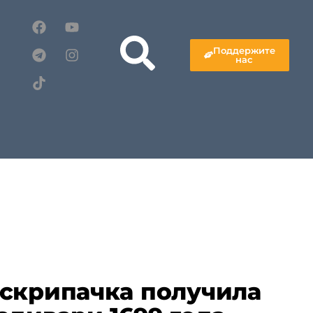
Поддержите
нас
скрипачка получила