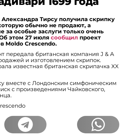
адивари 1699 года
 Александра Тирсу получила скрипку
 которую обычно не продают, а
е за особые заслуги только очень
Об этом 27 июля
сообщил
проект
 Moldo Crescendo.
т передала британская компания J & A
родажей и изготовлением скрипок.
грала известная британская скрипачка XX
су вместе с Лондонским симфоническим
иск с произведениями Чайковского,
нца.
Crescendo