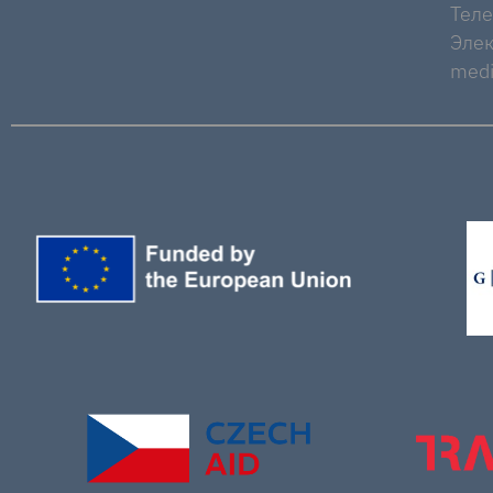
Тел
Элек
medi