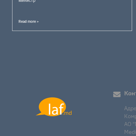
министр
Read more >
Кон
Адре
Комр
AO "M
Medi