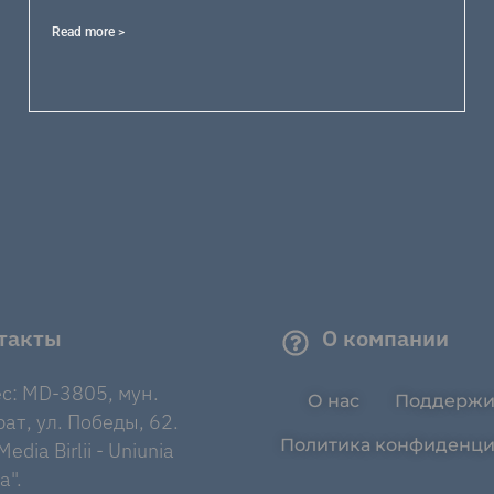
Read more >
такты
О компании
с: MD-3805, мун.
О нас
Поддержи
ат, ул. Победы, 62.
Политика конфиденци
edia Birlii - Uniunia
a".