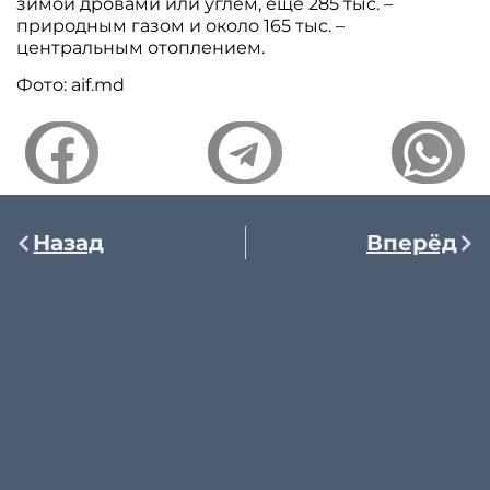
зимой дровами или углем, еще 285 тыс. –
природным газом и около 165 тыс. –
центральным отоплением.
Фото: aif.md
Назад
Вперёд