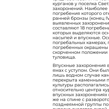
курганов у поселка Све
захоронений. Наиболее 
погребения которого от
ранней бронзы (конец IV 
выявленных захоронени
составляют 18 погребений
которых выделяются ос
насыпей и впускные. Ос
погребальных камерах, 
погребенных окрашены 
скорченном положении н
туловища.
Впускные захоронения в
ямах с уступом. Они бы
лишь водном случае кам
перекрыта каменными п
культуры располагались 
относительно центра ку
впускных захоронениях 
же на спине с разворото
позднеямной группы пог