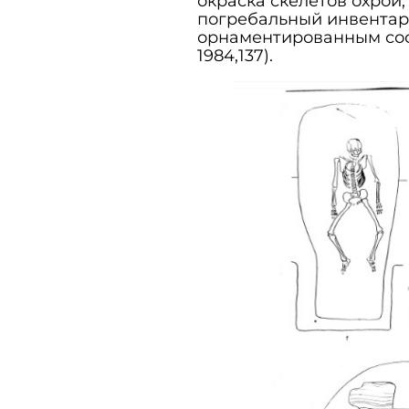
окраска скелетов охрой,
погребальный инвентар
орнаментированным сос
1984,137).