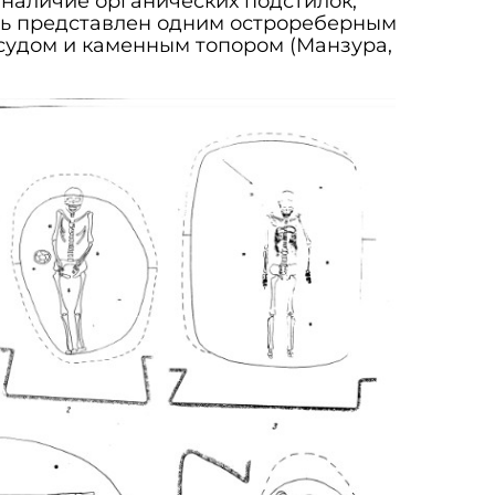
 наличие органических подстилок,
ь представлен одним острореберным
удом и каменным топором (Манзура,