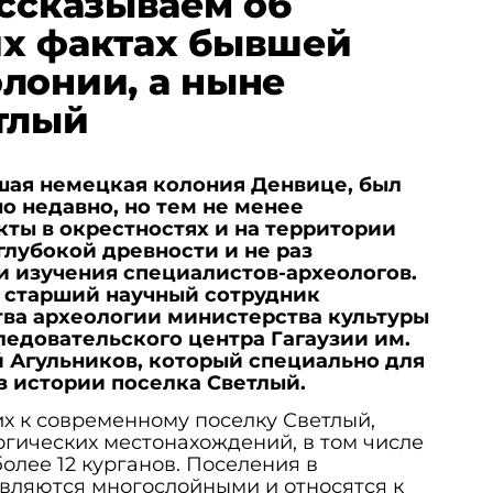
ассказываем об
их фактах бывшей
лонии, а ныне
тлый
шая немецкая колония Денвице, был
о недавно, но тем не менее
ты в окрестностях и на территории
глубокой древности и не раз
и изучения специалистов-археологов.
я старший научный сотрудник
тва археологии министерства культуры
едовательского центра Гагаузии им.
й Агульников, который специально для
з истории поселка Светлый.
х к современному поселку Светлый,
гических местонахождений, в том числе
олее 12 курганов. Поселения в
являются многослойными и относятся к