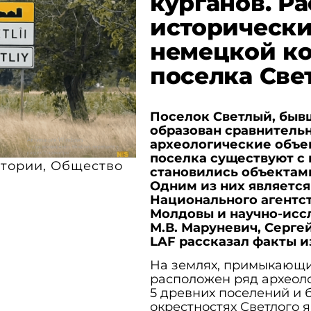
курганов. Р
историческ
немецкой ко
поселка Све
Поселок Светлый, быв
образован сравнительн
археологические объек
поселка существуют с 
тории
,
Общество
становились объектам
Одним из них являетс
Национального агентс
Молдовы и научно-иссл
М.В. Маруневич, Серге
LAF рассказал факты и
На землях, примыкающи
расположен ряд археоло
5 древних поселений и б
окрестностях Светлого 