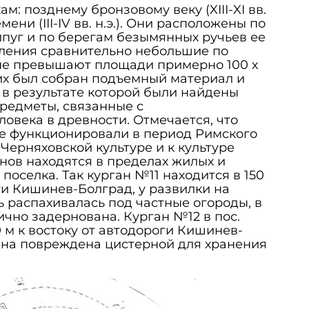
м: позднему бронзовому веку (XIII-XI вв.
мени (III-IV вв. н.э.). Они расположены по
пуг и по берегам безымянных ручьев ее
еления сравнительно небольшие по
не превышают площади примерно 100 х
них был собран подъемный материал и
в результате которой были найдены
редметы, связанные с
овека в древности. Отмечается, что
не функционировали в период Римского
Черняховской культуре и к культуре
анов находятся в пределах жилых и
поселка. Так курган №11 находится в 150
ги Кишинев-Болград, у развилки на
ь распахивалась под частные огороды, в
чно задернована. Курган №12 в пос.
 м к востоку от автодороги Кишинев-
ана повреждена цистерной для хранения