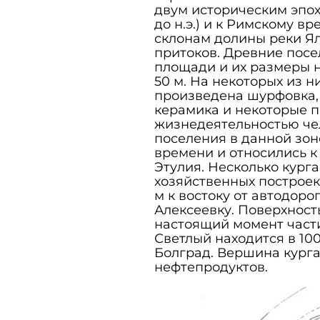
двум историческим эпоха
до н.э.) и к Римскому вре
склонам долины реки Ял
притоков. Древние пос
площади и их размеры 
50 м. На некоторых из 
произведена шурфовка, 
керамика и некоторые п
жизнедеятельностью чел
поселения в данной зо
времени и относились к 
Этулия. Несколько кург
хозяйственных построек 
м к востоку от автодоро
Алексеевку. Поверхност
настоящий момент части
Светлый находится в 100
Болград. Вершина кург
нефтепродуктов.