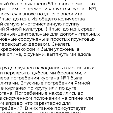
тлый было выявлено 59 разновременных
ранним по времени является курган №1,
носятся к эпохе позднего энеолита-
тыс. до н.э.). Из общего количества
й самую многочисленную группу
 Ямной культуры (III тыс. до н.э.), среди
новные-центральные для дополнительных
новные сооружены в простых грунтовых
перекрытых деревом. Скелеты
красной охрой и были уложены в
а спине, с руками, вытянутыми вдоль
 ряде случаев находились в могильных
ли перекрыты дубовыми бревнами, и
ера погребения кургана № 1 была
литами. Впускные погребения Ямной
в курганах по кругу или по дуге
ргана. Погребенные находились во
в скорченном положении на спине или
м вправо, что характерно для
ребений. В них также присутствует