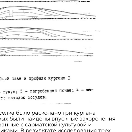
оселка было раскопано три кургана
орых были найдены впускные захоронения
занные с сарматской культурой и
ками. В результате исследования трех