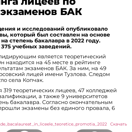
инга лицеев по
 экзаменов БАК
ения и исследований опубликовало
ы, который был составлен на основе
на степень бакалавра в 2022 году.
 375 учебных заведений.
 лидирующим является теоретический
Он находится на 45 месте в рейтинге
льтатам экзаменов БАК. За ним, на 49
рсовский лицей имени Тузлова. Следом
гло села Копчак.
 319 теоретических лицеев, 47 колледжей
алификации, а также 9 университетов
ень бакалавра. Согласно окончательным
 прошли экзамены без единого провала, 6
_de_bacalaureat_in_liceele_teoretice_promotia_2022
Скачать