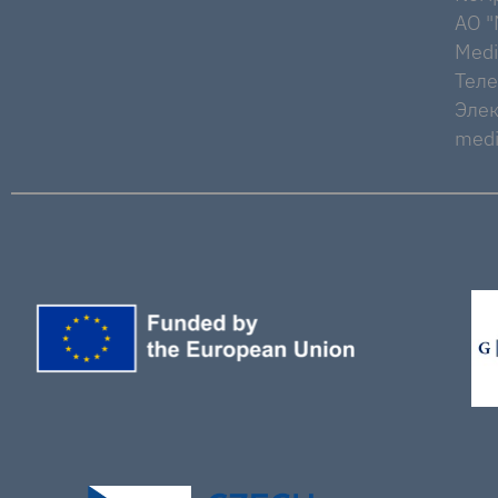
AO "M
Medi
Тел
Элек
medi