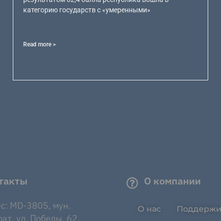
категорию государств с «умеренными»
Read more >
такты
О компании
с: MD-3805, мун.
О нас
Поддержи
ат, ул. Победы, 62.