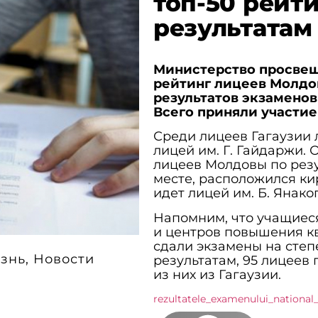
топ-50 рейт
результатам
Министерство просвещ
рейтинг лицеев Молдов
результатов экзаменов 
Всего приняли участие
Среди лицеев Гагаузии
лицей им. Г. Гайдаржи. 
лицеев Молдовы по резу
месте, расположился ки
идет лицей им. Б. Янако
Напомним, что учащиеся
и центров повышения кв
сдали экзамены на степ
знь
,
Новости
результатам, 95 лицеев
из них из Гагаузии.
rezultatele_examenului_national