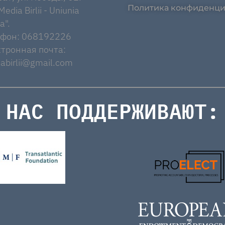
Политика конфиденци
edia Birlii - Uniunia
a".
ефон: 068192226
тронная почта:
abirlii@gmail.com
НАС ПОДДЕРЖИВАЮТ: