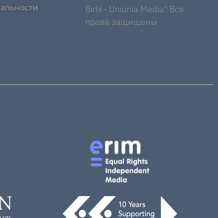
альности
Birlii - Uniunia Media" Все
права защищены