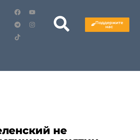
Поддержите
нас
еленский не