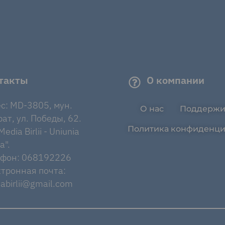
такты
О компании
с: MD-3805, мун.
О нас
Поддержи
ат, ул. Победы, 62.
Политика конфиденци
edia Birlii - Uniunia
a".
ефон: 068192226
тронная почта:
abirlii@gmail.com