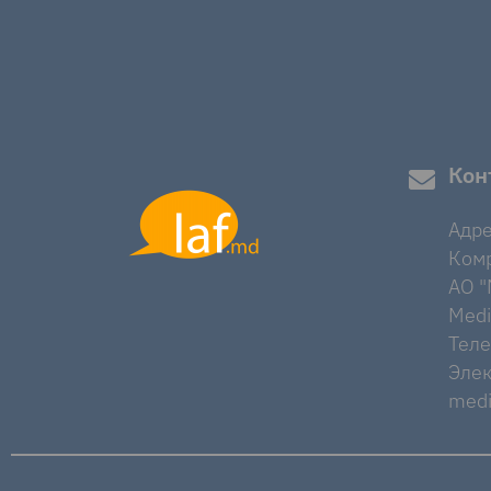
Кон
Адре
Комр
AO "M
Medi
Тел
Элек
medi