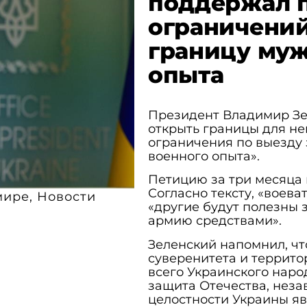
поддержал п
ограничений
границу муж
опыта
Президент Владимир Зе
открыть границы для не
ограничения по выезду 
военного опыта».
Петицию за три месяца 
Согласно тексту, «воев
мире
,
Новости
«другие будут полезны 
армию средствами».
Зеленский напомнил, чт
суверенитета и террито
всего Украинского народ
защита Отечества, неза
целостности Украины я