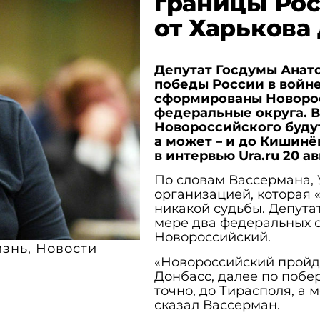
границы Рос
от Харькова
Депутат Госдумы Анато
победы России в войне
сформированы Новоро
федеральные округа. В
Новороссийского будут
а может – и до Кишинё
в интервью Ura.ru 20 ав
По словам Вассермана, 
организацией, которая 
никакой судьбы. Депута
мере два федеральных 
Новороссийский.
знь
,
Новости
«Новороссийский пройде
Донбасс, далее по побе
точно, до Тирасполя, а 
сказал Вассерман.