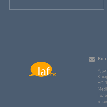
Кон
Адре
Комр
AO "M
Medi
Тел
Элек