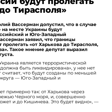
сии будут пролегать
 до Тирасполя»
лий Вассерман допустил, что в случае
 на месте Украины будут
ссийский и Юго-Западный
ассерман заявил, что границы
 пролегать «от Харькова до Тирасполя,
ва». Такое мнение депутат выразил
густа.
Украина является террористической
«должна быть ликвидирована», у нее нет
т считает, что будут созданы по меньшей
округа — Юго-Западный и
т примерно так: от Харькова через
режью Черного моря, и, совершенно
может и до Кишинева. Это будет видно», —