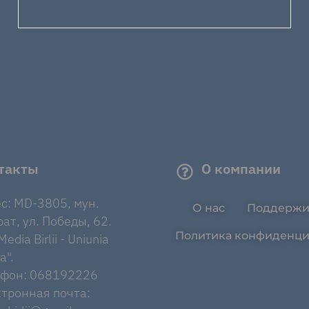
такты
О компании
с: MD-3805, мун.
О нас
Поддержи
ат, ул. Победы, 62.
Политика конфиденци
edia Birlii - Uniunia
a".
ефон: 068192226
тронная почта: