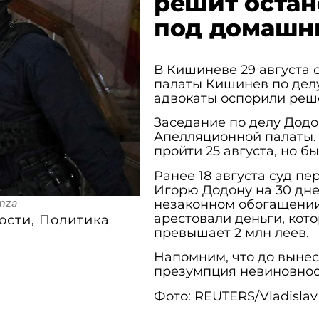
решит остан
под домашн
В Кишиневе 29 августа 
палаты Кишинев по делу
адвокаты оспорили реш
Заседание по делу Додон
Апелляционной палаты.
пройти 25 августа, но б
Ранее 18 августа суд п
Игорю Додону на 30 дне
omza
незаконном обогащении
арестовали деньги, кот
ости
,
Политика
превышает 2 млн леев.
Напомним, что до вынес
презумпция невиновнос
Фото: REUTERS/Vladislav