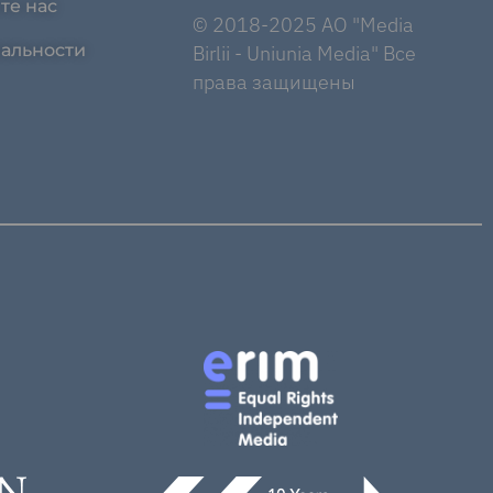
те нас
© 2018-2025 AO "Media
альности
Birlii - Uniunia Media" Все
права защищены