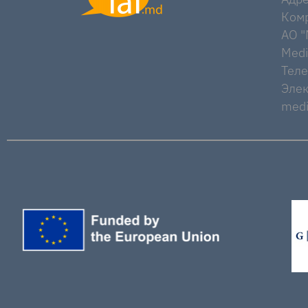
Комр
AO "M
Medi
Тел
Элек
medi