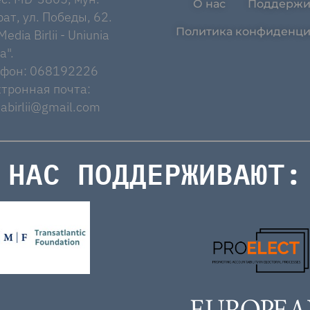
О нас
Поддержи
ат, ул. Победы, 62.
Политика конфиденци
edia Birlii - Uniunia
a".
ефон: 068192226
тронная почта:
abirlii@gmail.com
НАС ПОДДЕРЖИВАЮТ: