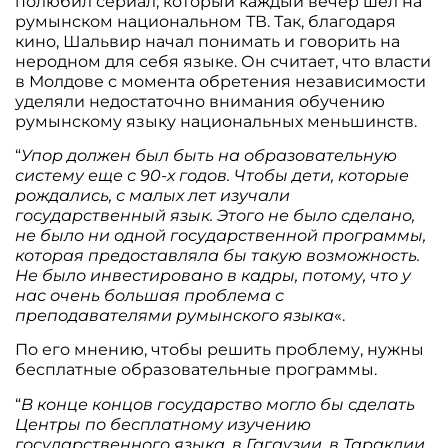
полюбил сериал, который каждый вечер шел на
румынском национальном ТВ. Так, благодаря
кино, Шальвир начал понимать и говорить на
неродном для себя языке. Он считает, что власти
в Молдове с момента обретения независимости
уделяли недостаточно внимания обучению
румынскому языку национальных меньшинств.
“
Упор должен был быть на образовательную
систему еще с 90-х годов. Чтобы дети, которые
рождались, с малых лет изучали
государственный язык. Этого не было сделано,
не было ни одной государственной программы,
которая предоставляла бы такую возможность.
Не было инвестировано в кадры, потому, что у
нас очень большая проблема с
преподавателями румынского языка
«.
По его мнению, чтобы решить проблему, нужны
бесплатные образовательные программы.
“
В конце концов государство могло бы сделать
Центры по бесплатному изучению
государственного языка, в Гагаузии, в Тараклии,