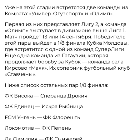
Уже на этой стадии встретятся две команды из
Комрата: «Универ-Огузспорт» и «Олимп».
Первая из них представляет Лигу 2, а команда
«Олимп» выступает в дивизионе выше Лига 1.
Матч пройдет 13 или 14 сентября. Победитель
этой пары выйдет в 1/8 финала Кубка Молдовы,
где встретится с одной из команд СуперЛиги.
Еще одна команда из Гагаузии, которая
продолжает борьбу за Кубок — команда села
Кирсово «Маяк». Их соперник футбольный клуб
«Ставчены».
Ниже список остальных пар 1/8 финала:
ФК Висока — Сперанца Дрокия
ФК Единец — Искра Рыбница
FCM Унгень — ФК Флорешть
Локомотив — ФК Пепень
Ла Фамилия — ФК Сынжерей