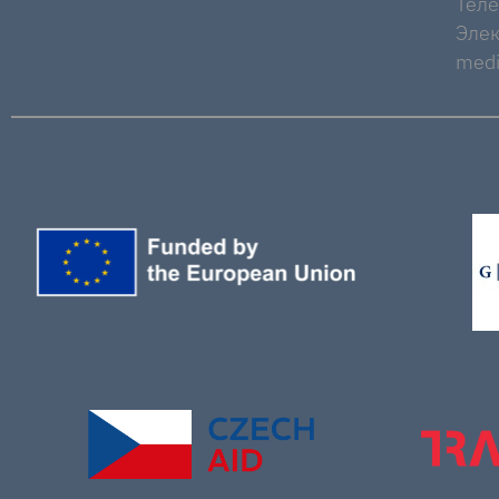
Тел
Элек
medi