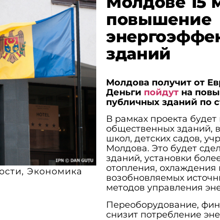
Молдове 15 
повышение
энергоэффе
зданий
Молдова получит от Ев
Деньги
пойдут
на повы
публичных зданий по с
В рамках проекта буде
общественных зданий, в
школ, детских садов, у
Молдова. Это будет сде
зданий, установки боле
отопления, охлаждения 
ости
,
Экономика
возобновляемых источн
методов управления эн
Переоборудование, фина
снизит потребление эне