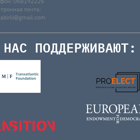
ефон: 068192226
тронная почта:
abirlii@gmail.com
НАС ПОДДЕРЖИВАЮТ: