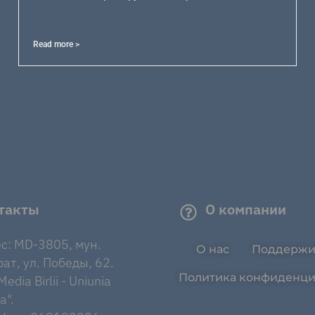
Read more >
такты
О компании
с: MD-3805, мун.
О нас
Поддержи
ат, ул. Победы, 62.
Политика конфиденци
edia Birlii - Uniunia
a".