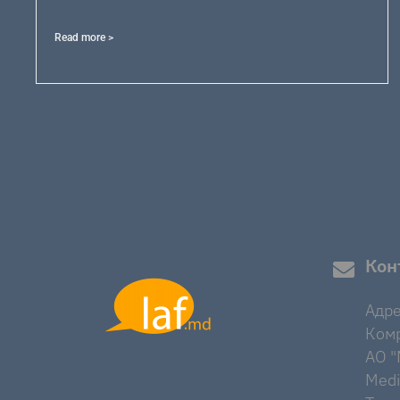
Read more >
Кон
Адре
Комр
AO "M
Medi