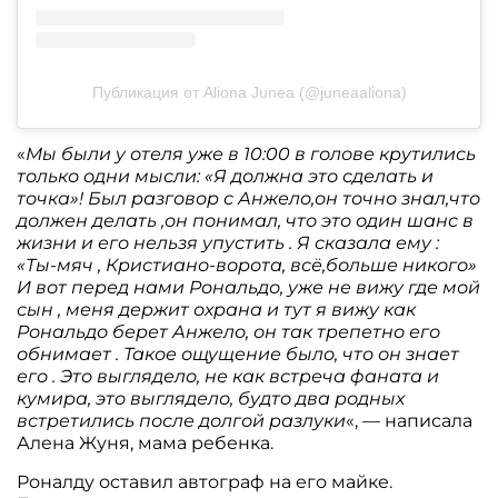
Публикация от Aliona Junea (@juneaaliona)
«
Мы были у отеля уже в 10:00 в голове крутились
только одни мысли: «Я должна это сделать и
точка»! Был разговор с Анжело,он точно знал,что
должен делать ,он понимал, что это один шанс в
жизни и его нельзя упустить . Я сказала ему :
«Ты-мяч , Кристиано-ворота, всё,больше никого»
И вот перед нами Рональдо, уже не вижу где мой
сын , меня держит охрана и тут я вижу как
Рональдо берет Анжело, он так трепетно его
обнимает . Такое ощущение было, что он знает
его . Это выглядело, не как встреча фаната и
кумира, это выглядело, будто два родных
встретились после долгой разлуки
«, — написала
Алена Жуня, мама ребенка.
Роналду оставил автограф на его майке.