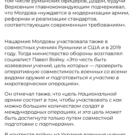
том числе румынских офицеров, Додон, будучи
Верховным главнокомандующим подчеркивал,
что Молдова «нуждается в модернизации армии,
реформах и реализации стандартов,
соответствующих современным требованиям».
Нацармия Молдовы участвовала также в
совместных учениях Румынии и США и в 2019
году. Тогда министерство обороны возглавлял
социалист Павел Войку.
«Это честь быть
хозяевами учений, цель которых — проверить
оперативную совместимость военных со всеми
видами оружия и подготовиться к участию в
миротворческих операциях».
Он отмечал также, что
«цель Национальной
армии состоит в том, чтобы участвовать с как
можно большим количеством солдат в
международных операциях, и эта цель может
быть достигнута только путем совместной
подготовки с партнерами».
В контексте войны на Украине военные учения