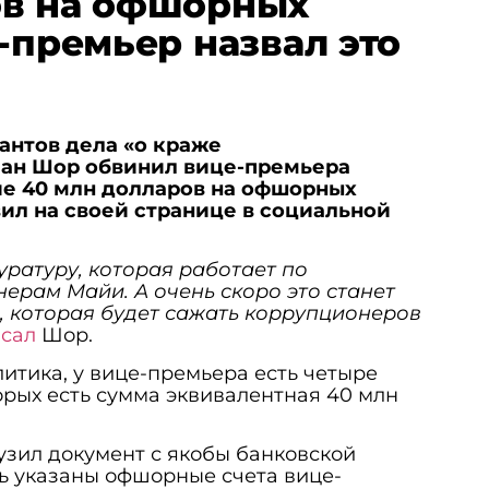
ов на офшорных
-премьер назвал это
антов дела «о краже
ан Шор обвинил вице-премьера
ие 40 млн долларов на офшорных
вил на своей странице в социальной
уратуру, которая работает по
ерам Майи. А очень скоро это станет
, которая будет сажать коррупционеров
исал
Шор.
итика, у вице-премьера есть четыре
орых есть сумма эквивалентная 40 млн
узил документ с якобы банковской
ть указаны офшорные счета вице-