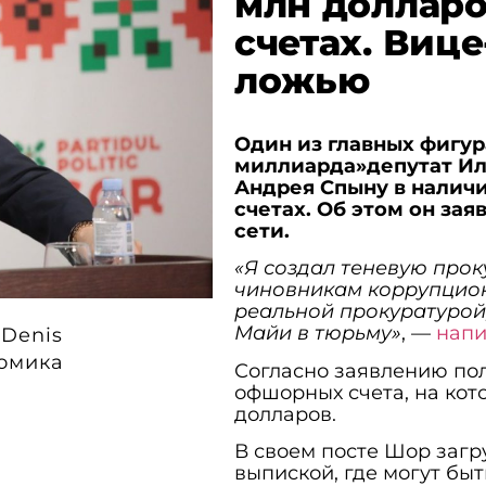
млн доллар
счетах. Вице
ложью
Один из главных фигур
миллиарда»депутат Ил
Андрея Спыну в налич
счетах. Об этом он зая
сети.
«Я создал теневую прок
чиновникам коррупцион
реальной прокуратурой
Майи в тюрьму»
, —
нап
 Denis
омика
Согласно заявлению пол
офшорных счета, на кот
долларов.
В своем посте Шор загр
выпиской, где могут бы