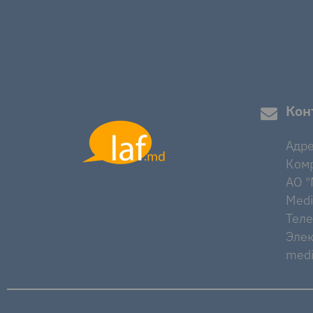
Кон
Адре
Комр
AO "M
Medi
Тел
Элек
medi