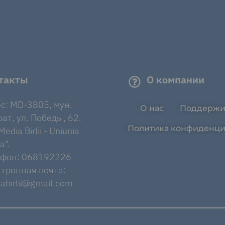
такты
О компании
с: MD-3805, мун.
О нас
Поддержи
ат, ул. Победы, 62.
Политика конфиденци
edia Birlii - Uniunia
a".
ефон: 068192226
тронная почта:
abirlii@gmail.com