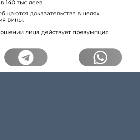
 140 тыс леев.
общаются доказательства в целях
ия вины.
ношении лица действует презумпция