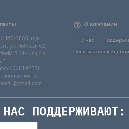
такты
О компании
с: MD-3805, мун.
О нас
Поддержи
ат, ул. Победы, 62.
Политика конфиденци
edia Birlii - Uniunia
a".
ефон: 068192226
тронная почта:
abirlii@gmail.com
НАС ПОДДЕРЖИВАЮТ: