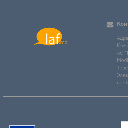
Кон
Адре
Комр
AO "M
Medi
Тел
Элек
medi