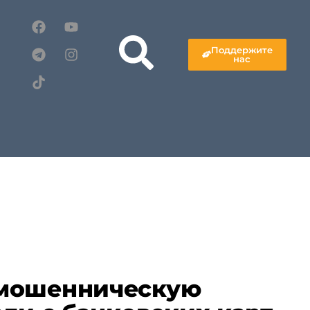
Поддержите
нас
мошенническую