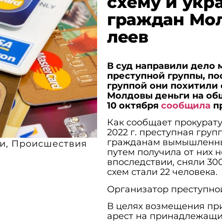
схему и укр
граждан Мол
леев
В суд направили дело 
преступной группы, пос
группой они похитили 
Молдовы деньги на общ
10 октября
сообщила
п
Как сообщает прокуратур
2022 г. преступная гру
гражданам вымышленны
и
,
Происшествия
путем получила от них н
впоследствии, сняли 30
схем стали 22 человека.
Организатор преступной
В целях возмещения пр
арест на принадлежащи