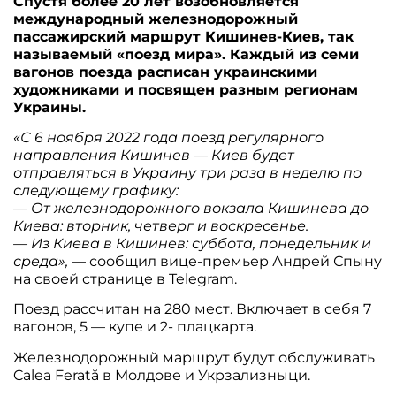
Спустя более 20 лет возобновляется
международный железнодорожный
пассажирский маршрут Кишинев-Киев, так
называемый «поезд мира». Каждый из семи
вагонов поезда расписан украинскими
художниками и посвящен разным регионам
Украины.
«С 6 ноября 2022 года поезд регулярного
направления Кишинев — Киев будет
отправляться в Украину три раза в неделю по
следующему графику:
— От железнодорожного вокзала Кишинева до
Киева: вторник, четверг и воскресенье.
— Из Киева в Кишинев: суббота, понедельник и
среда»,
— сообщил вице-премьер Андрей Спыну
на своей странице в Telegram.
Поезд рассчитан на 280 мест. Включает в себя 7
вагонов, 5 — купе и 2- плацкарта.
Железнодорожный маршрут будут обслуживать
Calea Ferată в Молдове и Укрзализныци.