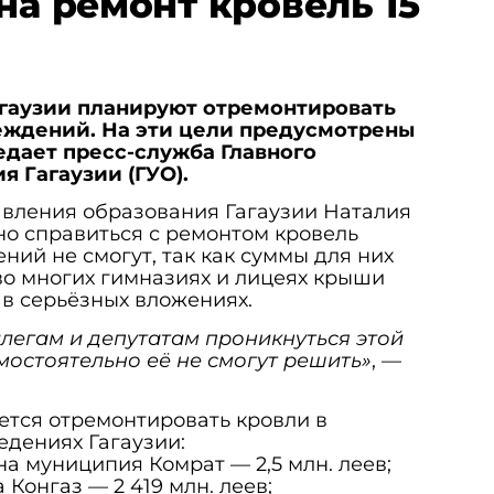
на ремонт кровель 15
агаузии планируют отремонтировать
еждений. На эти цели предусмотрены
едает пресс-служба Главного
я Гагаузии (ГУО).
авления образования Гагаузии Наталия
но справиться с ремонтом кровель
ий не смогут, так как суммы для них
во многих гимназиях и лицеях крыши
в серьёзных вложениях.
легам и депутатам проникнуться этой
остоятельно её не смогут решить»
, —
уется отремонтировать кровли в
дениях Гагаузии:
ана муниципия Комрат — 2,5 млн. леев;
а Конгаз — 2 419 млн. леев;