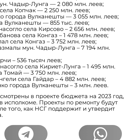
мун. Чадыр-Лунга — 2 080 млн. леев;
 села Копчак — 2 250 млн. леев;
ко города Вулканешты — 3 055 млн. леев;
а Вулканешты — 855 тыс. леев;
насогло села Кирсово – 2 656 млн. леев;
банова села Конгаз – 1 478 млн. леев;
пал села Конгаз – 3 752 млн. леев;
Казмалы мун. Чадыр-Лунга – 7 194 млн.
рчи – 536 тысяч леев;
анасогло села Кириет-Лунга – 1 495 млн.
а Томай — 3 750 млн. леев;
нгели села Гайдар – 4 882 млн. леев;
нко города Вулканешты – 3 млн. леев.
смотрены в проекте бюджета на 2023 год,
в исполкоме. Проекты по ремонту будут
ле того, как НСГ поддержит и утвердит
.