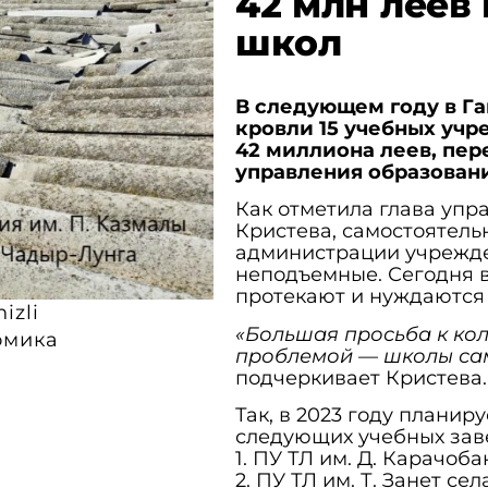
42 млн леев 
школ
В следующем году в Г
кровли 15 учебных учр
42 миллиона леев, пер
управления образовани
Как отметила глава упр
Кристева, самостоятель
администрации учрежден
неподъемные. Сегодня 
протекают и нуждаются 
izli
«Большая просьба к кол
омика
проблемой — школы сам
подчеркивает Кристева.
Так, в 2023 году планир
следующих учебных заве
1. ПУ ТЛ им. Д. Карачоб
2. ПУ ТЛ им. Т. Занет сел