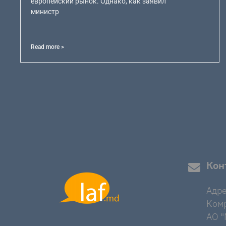
европейский рынок. Однако, как заявил
министр
Read more >
Кон
Адре
Комр
AO "M