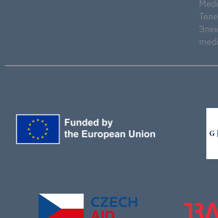
Medi
Тел
Элек
medi