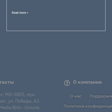
Read more >
такты
О компании
с: MD-3805, мун.
О нас
Поддержи
ат, ул. Победы, 62.
Политика конфиденци
edia Birlii - Uniunia