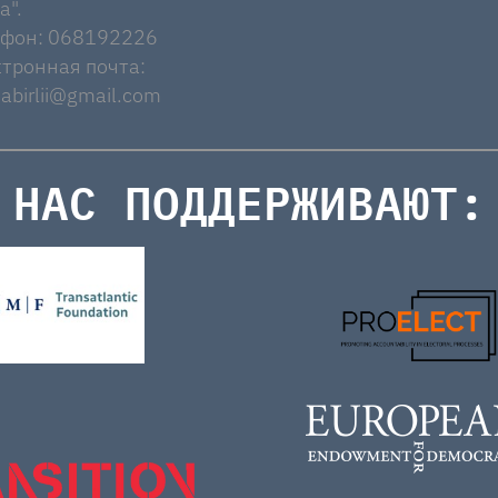
a".
ефон: 068192226
тронная почта:
abirlii@gmail.com
НАС ПОДДЕРЖИВАЮТ: