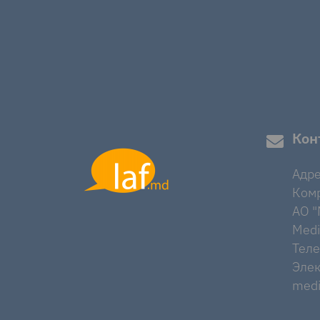
Кон
Адре
Комр
AO "M
Medi
Тел
Элек
medi