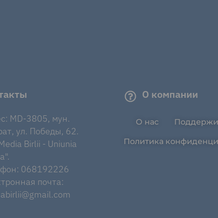
такты
О компании
с: MD-3805, мун.
О нас
Поддержи
ат, ул. Победы, 62.
Политика конфиденци
edia Birlii - Uniunia
a".
ефон: 068192226
тронная почта:
abirlii@gmail.com