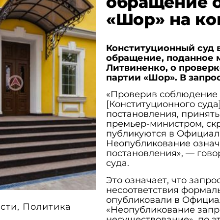
обращение о
«Шор» на ко
Конституционный суд в
обращение, поданное 
Литвиненко, о провер
партии «Шор». В запр
«Проверив соблюдение 
[Конституционного суда]
постановления, принят
премьер-министром, ск
публикуются в Официал
Неопубликование означ
постановления», — гово
суда.
Это означает, что запро
несоответствия формаль
опубликовали в Официа
сти
,
Политика
«Неопубликование запро
несуществование», по э