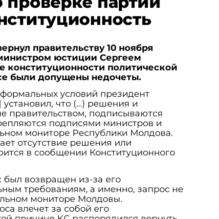
 проверке партии
нституционность
ернул правительству 10 ноября
министром юстиции Сергеем
ке конституционности политической
осе были допущены недочеты.
формальных условий президент
 установил, что (…) решения и
ые правительством, подписываются
репляются подписями министров и
ьном мониторе Республики Молдова.
ает отсутствие решения или
рится в сообщении Конституционного
с был возвращен из-за его
ным требованиям, а именно, запрос не
льном мониторе Молдовы.
са влечет за собой его
той причине КС распорядился вернуть