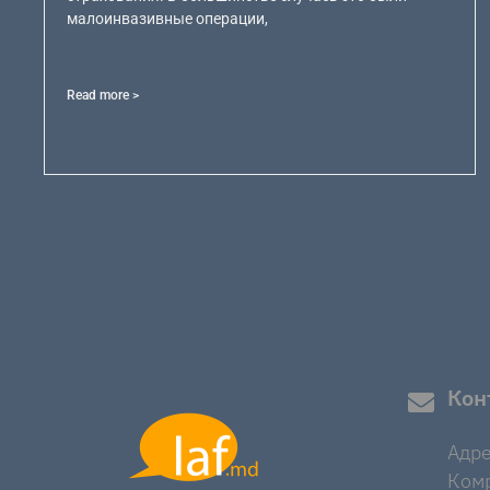
малоинвазивные операции,
Read more >
Кон
Адре
Комр