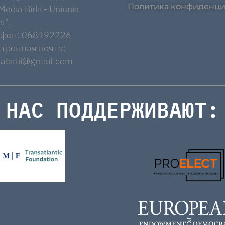
Политика конфиденци
edia Birlii - Uniunia
a".
ефон: 068192226
тронная почта:
abirlii@gmail.com
НАС ПОДДЕРЖИВАЮТ: