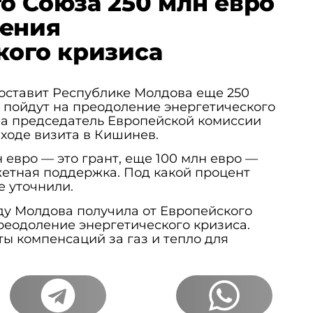
о Союза 250 млн евро
ления
кого кризиса
оставит Республике Молдова еще 250
 пойдут на преодоление энергетического
ла
председатель Европейской комиссии
 ходе визита в Кишинев.
н евро — это грант, еще 100 млн евро —
етная поддержка. Под какой процент
е уточнили.
оду Молдова получила от Европейского
реодоление энергетического кризиса.
ы компенсаций за газ и тепло для