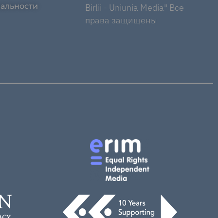
альности
Birlii - Uniunia Media" Все
права защищены