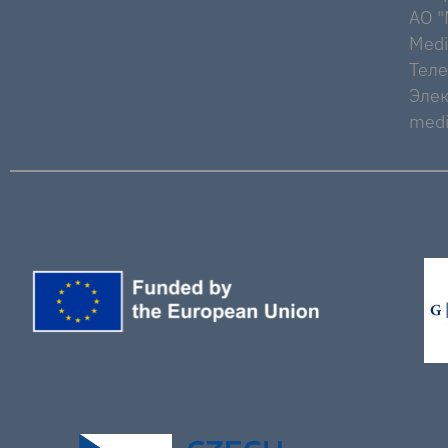
AO "M
Medi
Тел
Элек
medi