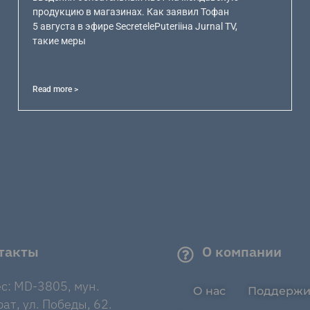
продукцию в магазинах. Как заявил Тофан
5 августа в эфире SecretelePuteriiна Jurnal TV,
такие меры
Read more >
такты
О компании
с: MD-3805, мун.
О нас
Поддержи
ат, ул. Победы, 62.