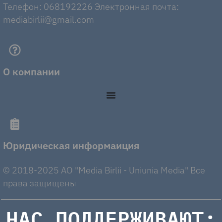
Телефон: 068192226 Электронная почта:
mediabirlii@gmail.com
О компании
Юридическая информаиция
© 2018-2025 AO "Media Birlii - Uniunia Media" Все
права защищены
НАС ПОДДЕРЖИВАЮТ: