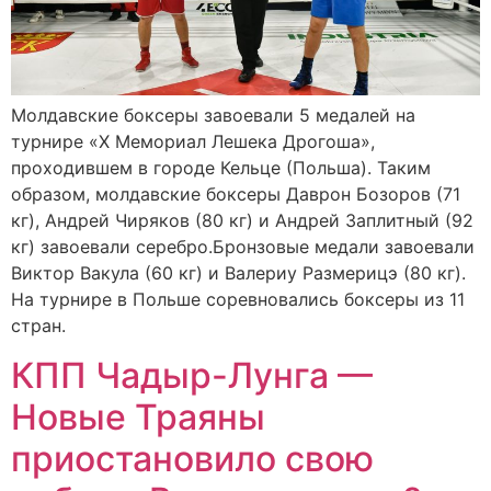
Молдавские боксеры завоевали 5 медалей на
турнире «X Мемориал Лешека Дрогоша»,
проходившем в городе Кельце (Польша). Таким
образом, молдавские боксеры Даврон Бозоров (71
кг), Андрей Чиряков (80 кг) и Андрей Заплитный (92
кг) завоевали серебро.Бронзовые медали завоевали
Виктор Вакула (60 кг) и Валериу Размерицэ (80 кг).
На турнире в Польше соревновались боксеры из 11
стран.
КПП Чадыр-Лунга —
Новые Траяны
приостановило свою