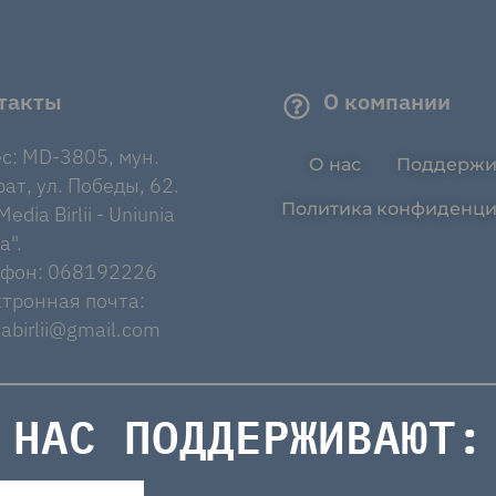
такты
О компании
с: MD-3805, мун.
О нас
Поддержи
ат, ул. Победы, 62.
Политика конфиденци
edia Birlii - Uniunia
a".
ефон: 068192226
тронная почта:
abirlii@gmail.com
НАС ПОДДЕРЖИВАЮТ: