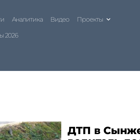
ти
Аналитика
Видео
Проекты
ы 2026
ДТП в Сынже