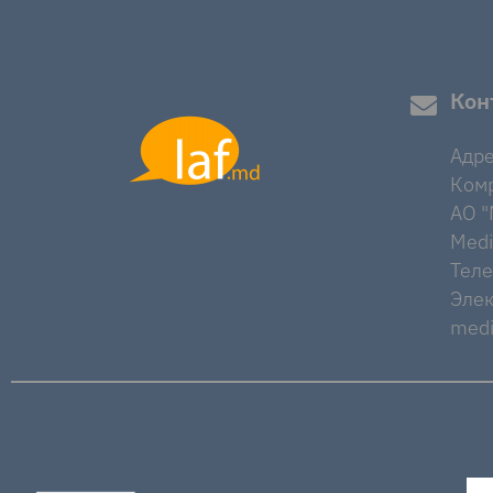
Кон
Адре
Комр
AO "M
Medi
Тел
Элек
medi