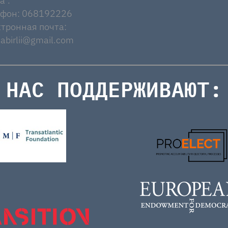
a".
ефон: 068192226
тронная почта:
abirlii@gmail.com
НАС ПОДДЕРЖИВАЮТ: