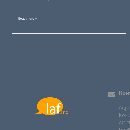
Read more >
Кон
Адре
Комр
AO "M