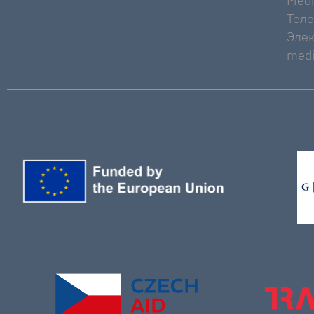
Medi
Тел
Элек
medi