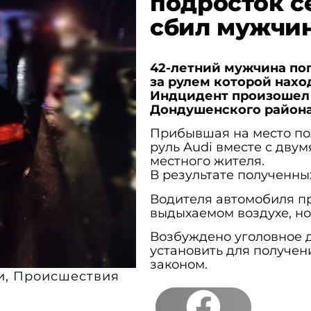
подросток с
сбил мужчи
42-летний мужчина пог
за рулем которой нахо
Индцидент произошел в
Дондушенского района
Прибывшая на место пол
руль Audi вместе с дву
местного жителя.
В результате полученны
Водителя автомобиля пр
выдыхаемом воздухе, но
Возбуждено уголовное д
установить для получен
законом.
и
,
Происшествия