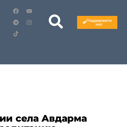
Поддержите
нас
ии села Авдарма