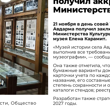
получил ак
Министерст
21 ноября в день сове
Авдарма получил закл
Министерства Культур
музея Елена Карамит.
«Музей истории села А
выполнив все требован
музеографии», — сообщ
Она также отметила, чт
бумажные варианты док
карточки учета по каждо
название, его составные
степень сохранности и 
каталоги стендов; реест
Разработан также страт
сти
,
Общество
2027 годы.