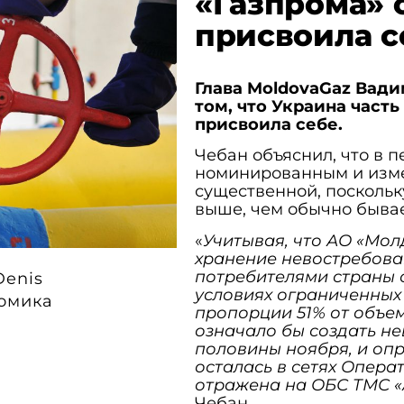
«Газпрома» о
присвоила с
Глава MoldovaGaz Вади
том, что Украина часть
присвоила себе.
Чебан объяснил, что в 
номинированным и изм
существенной, поскольк
выше, чем обычно бывае
«
Учитывая, что АО «Мол
хранение невостребова
потребителями страны об
Denis
условиях ограниченных 
омика
пропорции 51% от объем
означало бы создать н
половины ноября, и оп
осталась в сетях Опер
отражена на ОБС ТМС «
Чебан