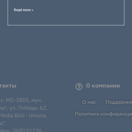
Read more >
такты
О компании
с: MD-3805, мун.
О нас
Поддержи
ат, ул. Победы, 62.
Политика конфиденци
edia Birlii - Uniunia
a".
ефон: 068192226