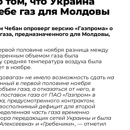
 том, что Украина
ебе газ для Молдовы
м Чебан опроверг версию «Газпрома» о
 газа, предназначенного для Молдовы,
первой половине ноября разница между
еренным объемом газа была
у средняя температура воздуха была
т в ноябре.
довагаз» не имело возможность сдать на
нный в первой половине ноября
ъем газа, а отказаться от него, в
поставок газа от ПАО «Газпром» в
а, предусмотренного контрактом,
евосполнимый дефицит для второй
ределенная часть газа временно
атора передающих сетей Украины и была
Алексеевка» и «Гребеники
», — отметил