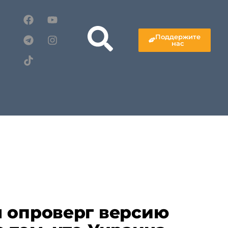
Поддержите
нас
 опроверг версию