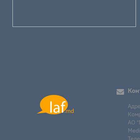
Кон
Адре
Комр
AO "M
Medi
Тел