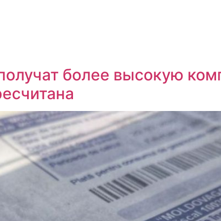
 получат более высокую ко
ресчитана