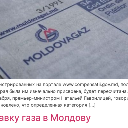
гистрированных на портале www.compensatii.gov.md, п
орая была им изначально присвоена, будет пересчитана
кабря, премьер-министром Натальей Гаврилицей, говори
новлено, что определенная категория […]
авку газа в Молдову