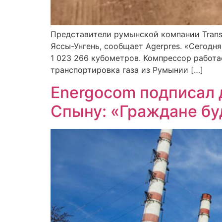
Представители румынской компании Transg
Яссы-Унгень, сообщает Agerpres. «Сегодн
1 023 266 кубометров. Компрессор работа
транспортировка газа из Румынии […]
Energocom подписал 
Спыну: «Граждане бу