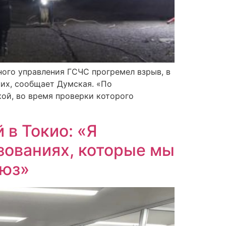
ного управления ГСЧС прогремел взрыв, в
ких, сообщает Думская. «По
ой, во время проверки которого
 в Токио: «Я
азованиях, которые мы
оюз»