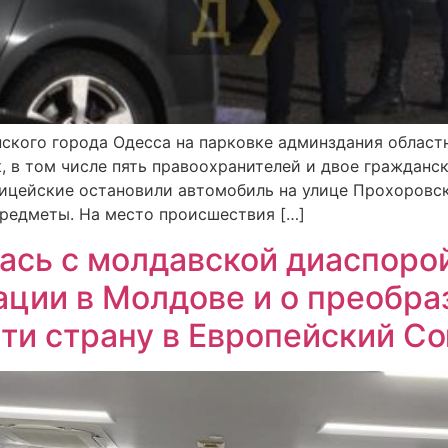
инского города Одесса на парковке админздания област
к, в том числе пять правоохранителей и двое гражданс
ицейские остановили автомобиль на улице Прохоровск
редметы. На место происшествия […]
ась с молдавской диаспорой
ации в Молдове и о преобр
сти страну в Европейский С