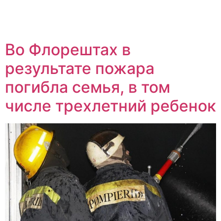
Во Флорештах в
результате пожара
погибла семья, в том
числе трехлетний ребенок