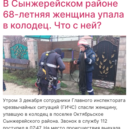
В Сынжерейском районе
68-летняя женщина упала
в колодец. Что с ней?
Утром 3 декабря сотрудники Главного инспектората
чрезвычайных ситуаций (ГИЧС) спасли женщину,
упавшую в колодец в поселке Октябрьское
Сынжерейского района. Звонок в службу 112
поступил в 07:47. На место происшествия выехала