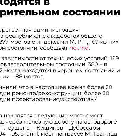
одятся в
рительном состоянии
дарственная администрация
а республиканских дорогах общего
77 мостов с индексами М, Р, Г, 169 из них
ом состоянии, сообщает
noi.md
.
зависимости от технических условий, 169
овлетворительном состоянии, 380 – в
2 моста находятся в хорошем состоянии и
ии – 86 мостов.
чнили, что в настоящее время более 20
адии ремонта/реконструкции, более 30
адии проектирования/экспертизы/
та находятся следующие мосты: мост
од через железную дорогу на автодороге
– Леушены – Кишинев – Дубоссары –
4 – 95, этап II; мост на трассе М1 Граница