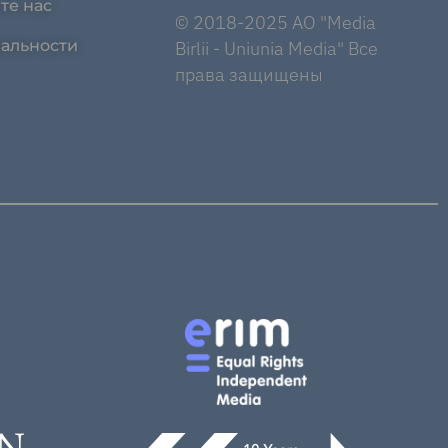
те нас
© 2018-2025 AO "Media
альности
Birlii - Uniunia Media" Все
права защищены