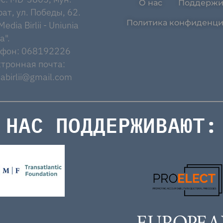
О нас
Поддержи
ат, ул. Победы, 62.
Политика конфиденци
edia Birlii - Uniunia
a".
ефон: 068192226
тронная почта:
abirlii@gmail.com
НАС ПОДДЕРЖИВАЮТ: