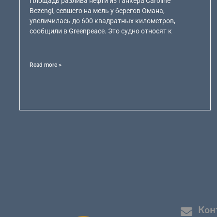
Площадь разлива нефти из танкера Caroline
Bezengi, севшего на мель у берегов Омана,
увеличилась до 600 квадратных километров,
сообщили в Greenpeace. Это судно относят к
Read more >
Кон