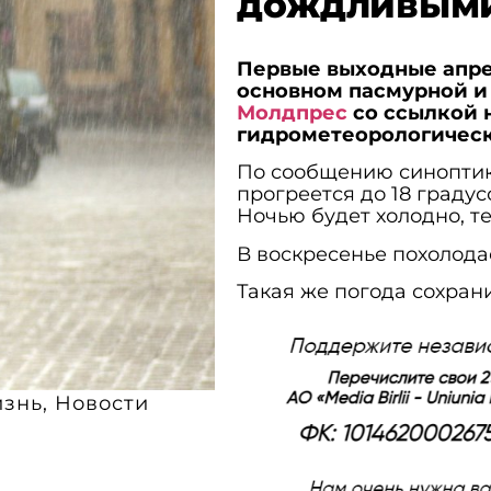
дождливым
Первые выходные апре
основном пасмурной и
Молдпрес
со ссылкой 
гидрометеорологическ
По сообщению синоптиков
прогреется до 18 граду
Ночью будет холодно, т
В воскресенье похолодае
Такая же погода сохран
знь
,
Новости