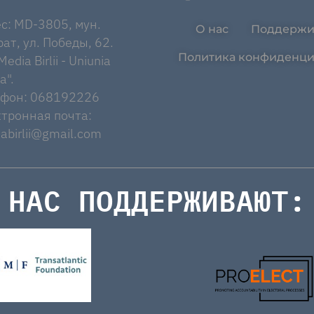
с: MD-3805, мун.
О нас
Поддержи
ат, ул. Победы, 62.
Политика конфиденци
edia Birlii - Uniunia
a".
ефон: 068192226
тронная почта:
abirlii@gmail.com
НАС ПОДДЕРЖИВАЮТ: