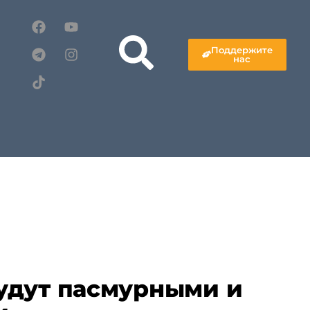
Поддержите
нас
удут пасмурными и