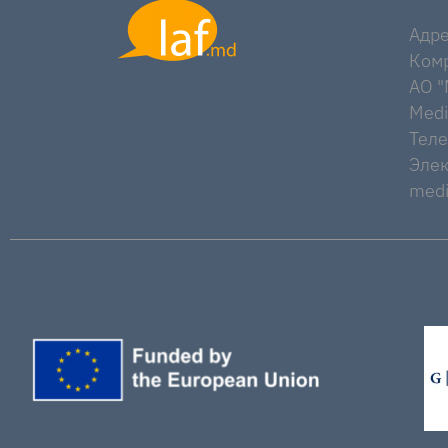
Адре
Комр
AO "M
Medi
Тел
Элек
medi