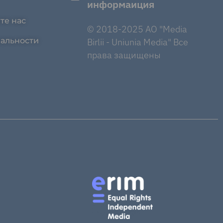
информаиция
те нас
© 2018-2025 AO "Media
альности
Birlii - Uniunia Media" Все
права защищены