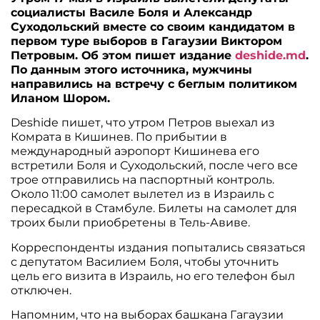
социалисты Василе Боля и Александр
Суходольский вместе со своим кандидатом в
первом туре выборов в Гагаузии Виктором
Петровым. Об этом пишет издание
deshide.md
.
По данным этого источника, мужчины
направились на встречу с беглым политиком
Иланом Шором.
Deshide пишет, что утром Петров выехал из
Комрата в Кишинев. По прибытии в
международный аэропорт Кишинева его
встретили Боля и Суходольский, после чего все
трое отправились на паспортный контроль.
Около 11:00 самолет вылетел из в Израиль с
пересадкой в ​​Стамбуле. Билеты на самолет для
троих были приобретены в Тель-Авиве.
Корреспонденты издания попытались связаться
с депутатом Василием Боля, чтобы уточнить
цель его визита в Израиль, но его телефон был
отключен.
Напомним, что на выборах башкана Гагаузии