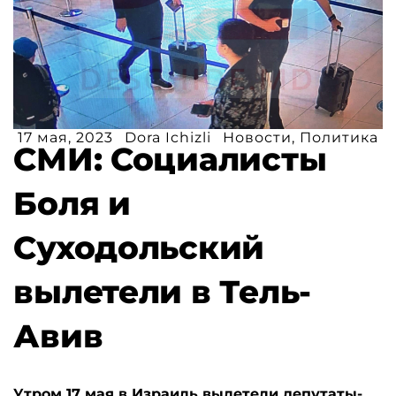
17 мая, 2023
Dora Ichizli
Новости
,
Политика
СМИ: Социалисты
Боля и
Суходольский
вылетели в Тель-
Авив
Утром 17 мая в Израиль вылетели депутаты-