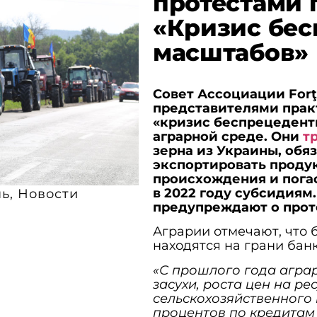
протестами п
«Кризис бе
масштабов»
Совет Ассоциации Forţa
представителями прак
«кризис беспрецедент
аграрной среде. Они
т
зерна из Украины, об
экспортировать проду
происхождения и пога
в 2022 году субсидиям
нь
,
Новости
предупреждают о прот
Аграрии отмечают, что 
находятся на грани банк
«С прошлого года агра
засухи, роста цен на р
сельскохозяйственного 
процентов по кредитам 