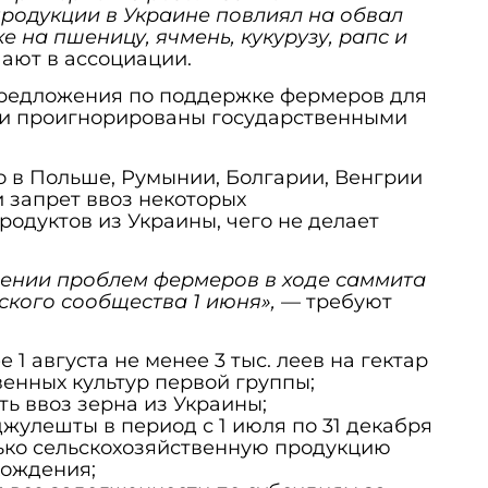
продукции в Украине повлиял на обвал
е на пшеницу, ячмень, кукурузу, рапс и
чают в ассоциации.
предложения по поддержке фермеров для
ли проигнорированы государственными
 в Польше, Румынии, Болгарии, Венгрии
 запрет ввоз некоторых
родуктов из Украины, чего не делает
ении проблем фермеров в ходе саммита
кого сообщества 1 июня»,
— требуют
 1 августа не менее 3 тыс. леев на гектар
венных культур первой группы;
ь ввоз зерна из Украины;
жулешты в период с 1 июля по 31 декабря
ько сельскохозяйственную продукцию
хождения;