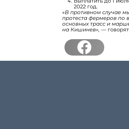
Выплатить до 1 июл
2022 год.
«В противном случае м
протеста фермеров по 
основных трасс и марш
на Кишинев»,
— говорят