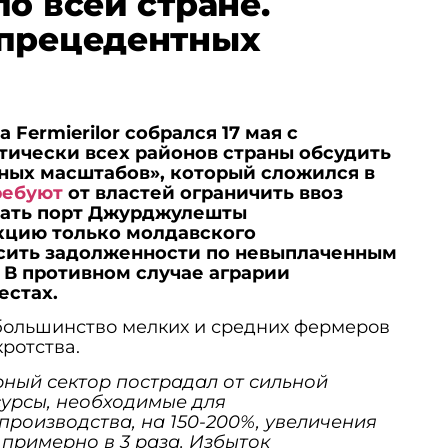
о всей стране.
спрецедентных
 Fermierilor собрался 17 мая с
тически всех районов страны обсудить
ных масштабов», который сложился в
ребуют
от властей ограничить ввоз
язать порт Джурджулешты
кцию только молдавского
сить задолженности по невыплаченным
. В противном случае аграрии
естах.
большинство мелких и средних фермеров
ротства.
рный сектор пострадал от сильной
есурсы, необходимые для
производства, на 150-200%, увеличения
примерно в 3 раза. Избыток