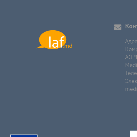
Кон
Адре
Комр
AO "M
Medi
Тел
Элек
medi