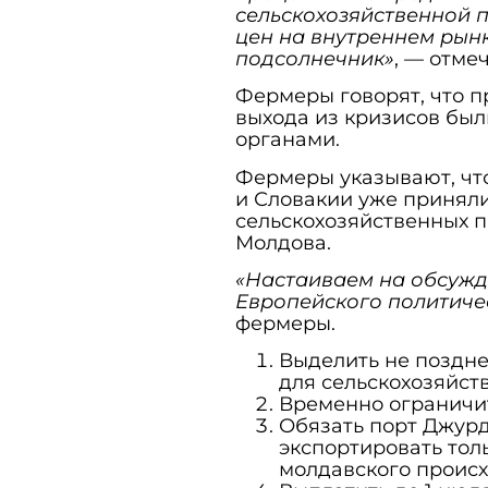
сельскохозяйственной 
цен на внутреннем рынк
подсолнечник»
, — отме
Фермеры говорят, что 
выхода из кризисов бы
органами.
Фермеры указывают, что
и Словакии уже приняли
сельскохозяйственных п
Молдова.
«Настаиваем на обсужд
Европейского политичес
фермеры.
Выделить не позднее
для сельскохозяйст
Временно ограничит
Обязать порт Джурд
экспортировать тол
молдавского проис