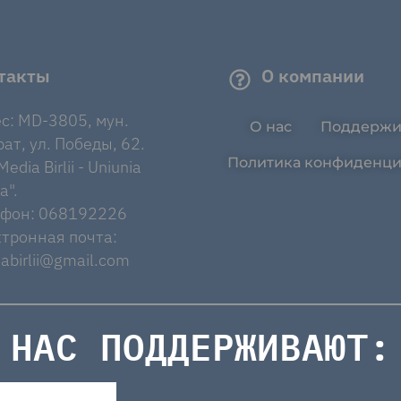
такты
О компании
с: MD-3805, мун.
О нас
Поддержи
ат, ул. Победы, 62.
Политика конфиденци
edia Birlii - Uniunia
a".
ефон: 068192226
тронная почта:
abirlii@gmail.com
НАС ПОДДЕРЖИВАЮТ: