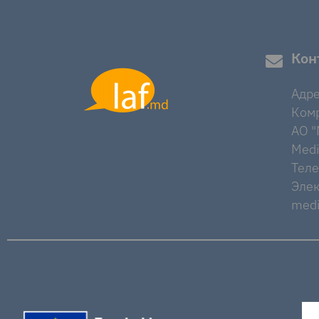
Кон
Адре
Комр
AO "M
Medi
Тел
Элек
medi