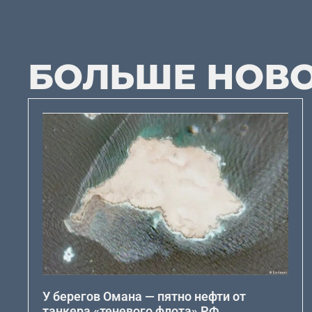
БОЛЬШЕ НОВ
У берегов Омана — пятно нефти от
танкера «теневого флота» РФ