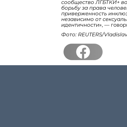
сообщество ЛГБТКИ+ в
борьбу за права челов
приверженность инклюзи
независимо от сексуал
идентичности»
, — говор
Фото: REUTERS/Vladisla