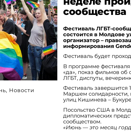
неделе прой
сообщества
Фестиваль ЛГБТ-сообще
состоится в Молдове у
организатор – правоза
информирования Gende
Фестиваль будет проходи
В программе фестиваля 
«да», показ фильмов об
ЛГБТ, диспуты, вечерин
Фестиваль завершится 1
нь
,
Новости
Маршем солидарности, к
улиц Кишинева – Букур
Посольство США в Молд
дипломатических предст
сообществом.
«Июнь — это месяц горд