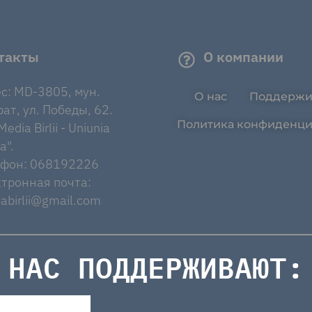
такты
О компании
с: MD-3805, мун.
О нас
Поддержи
ат, ул. Победы, 62.
Политика конфиденци
edia Birlii - Uniunia
a".
ефон: 068192226
тронная почта:
abirlii@gmail.com
НАС ПОДДЕРЖИВАЮТ: