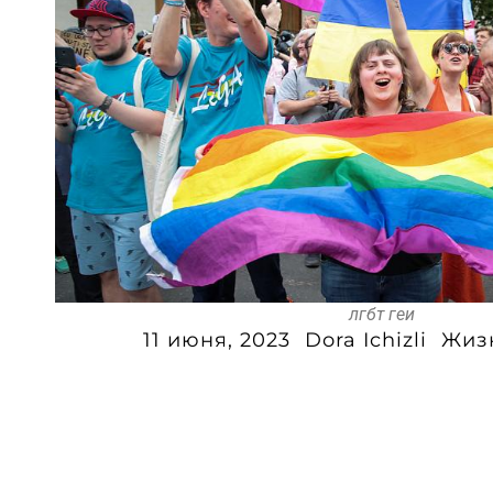
лгбт геи
11 июня, 2023
Dora Ichizli
Жиз