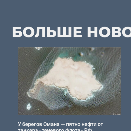
БОЛЬШЕ НОВ
У берегов Омана — пятно нефти от
танкера «теневого флота» РФ