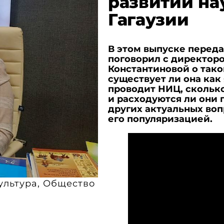
развитии на
Гагаузии
В этом выпуске перед
поговорил с директор
Константиновой о таком
существует ли она как
проводит НИЦ, сколько
и расходуются ли они 
других актуальных воп
его популяризацией.
ультура
,
Общество