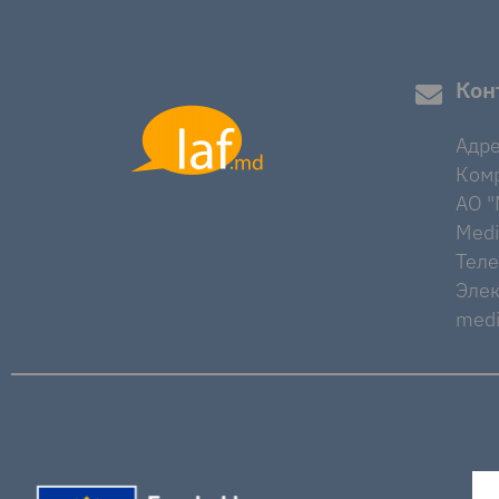
Кон
Адре
Комр
AO "M
Medi
Тел
Элек
medi