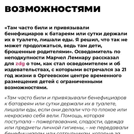
возможностями
«Там часто били и привязывали
бенефициаров к батареям или сутки держали
их в туалете, лишали еды. Я решил, что так не
может продолжаться, ведь там дети,
брошенные родителями». Осведомитель по
неподкупности Марчел Лемнару рассказал
для
zdg
о том, как стал осведомителем и об
издевательствах, с которыми встречался за 21
год жизни в Оргеевском центре временного
размещения детей с ограниченными
возможностями.
«Там часто били и привязывали бенефициаров
к батареям или сутки держали их в туалете,
лишали еды, если они делали что-то плохое или
некрасиво себя вели. Помощь, которая
поступала – пожертвования, сладости, одежда
или предметы личной гигиены, – не передавали
бенефициарам или сотрудникам, которые за