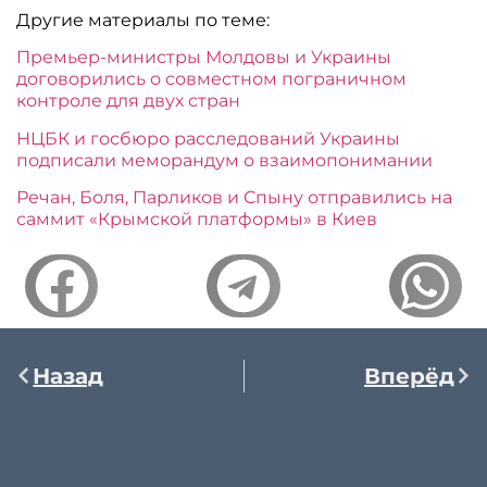
Другие материалы по теме:
Премьер-министры Молдовы и Украины
договорились о совместном пограничном
контроле для двух стран
НЦБК и госбюро расследований Украины
подписали меморандум о взаимопонимании
Речан, Боля, Парликов и Спыну отправились на
саммит «Крымской платформы» в Киев
Назад
Вперёд