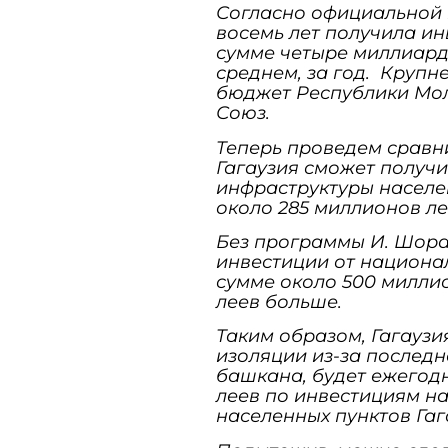
Согласно официальной 
восемь лет получила ин
сумме четыре миллиарда
среднем, за год. Круп
бюджет Республики Мол
Союз.
Теперь проведем сравн
Гагаузия сможет получи
инфраструктуры населе
около 285 миллионов лее
Без программы И. Шора
инвестиции от национа
сумме около 500 миллио
леев больше.
Таким образом, Гагаузи
изоляции из-за послед
башкана, будет ежегодн
леев по инвестициям н
населенных пунктов Гаг