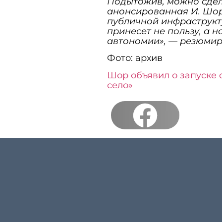
Подытожив, можно сдел
анонсированная И. Шо
публичной инфраструкт
принесет не пользу, а н
автономии», — резюмир
Фото: архив
Шор объявил о запуске
село»