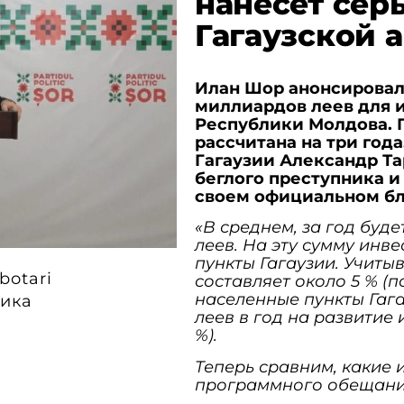
нанесет сер
Гагаузской 
Илан Шор анонсировал
миллиардов леев для 
Республики Молдова. 
рассчитана на три год
Гагаузии Александр Т
беглого преступника 
своем официальном бл
«В среднем, за год буд
леев. На эту сумму инв
пункты Гагаузии. Учитыв
botari
составляет около 5 % (
населенные пункты Гаг
ика
леев в год на развитие 
%).
Теперь сравним, какие 
программного обещани