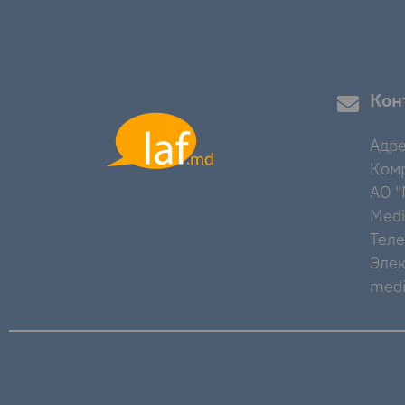
Кон
Адре
Комр
AO "M
Medi
Тел
Элек
medi