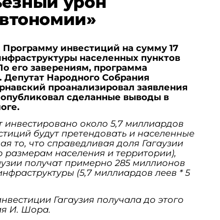
ьезный урон
автономии»
 Программу инвестиций на сумму 17
инфраструктуры населенных пунктов
По его заверениям, программа
а. Депутат Народного Собрания
арнавский проанализировал заявления
и опубликовал сделанные выводы в
оге.
ет инвестировано около 5,7 миллиардов
естиций будут претендовать и населенные
ая то, что справедливая доля Гагаузии
по размерам населения и территории),
аузии получат примерно 285 миллионов
инфраструктуры (5,7 миллиардов леев * 5
инвестиции Гагаузия получала до этого
я И. Шора.