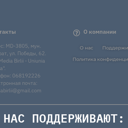
такты
О компании
с: MD-3805, мун.
О нас
Поддержи
ат, ул. Победы, 62.
Политика конфиденци
edia Birlii - Uniunia
a".
ефон: 068192226
тронная почта:
abirlii@gmail.com
НАС ПОДДЕРЖИВАЮТ: