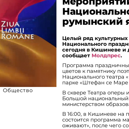
мероприятий
Национальн
румынский 
Целый ряд культурных 
Национального праздн
сегодня в Кишиневе и 
сообщает
Молдпрес
.
Программа праздничных
цветов к памятнику поэ
Национального театра «
парке «Штефан се Маре
Общество
В сквере Театра оперы 
Большой национальный 
министерством образов
В 16:00, в Кишиневе на
состоится программа ма
оживают», после чего со