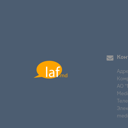
Кон
Адре
Комр
AO "M
Medi
Тел
Элек
medi