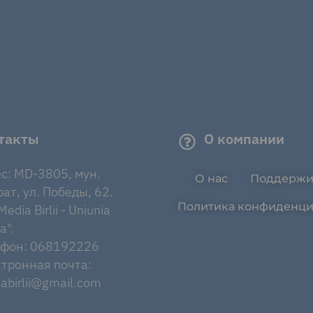
такты
О компании
с: MD-3805, мун.
О нас
Поддержи
ат, ул. Победы, 62.
Политика конфиденци
edia Birlii - Uniunia
a".
ефон: 068192226
тронная почта:
abirlii@gmail.com