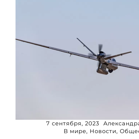
7 сентября, 2023
Александр
В мире
,
Новости
,
Обще