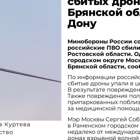
сбитых дрон
Брянской об
Дону
Минобороны России со
российские ПВО сбили
Ростовской области. 
городском округе Моск
Брянской области, со
По информации российск
сбитые дроны упали в ц
В результате поврежден
Также повреждения пол
припаркованных поблиз
за медицинской помощь
Мэр Москвы Сергей Соб
а Куртева
в Раменском городском 
недалеко от международ
ство
домах взрывной волной 