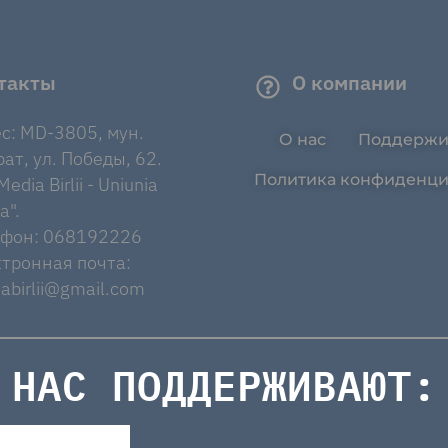
такты
О компании
с: MD-3805, мун.
О нас
Поддержи
ат, ул. Победы, 62.
Политика конфиденци
edia Birlii - Uniunia
a".
ефон: 068192226
тронная почта:
abirlii@gmail.com
НАС ПОДДЕРЖИВАЮТ: