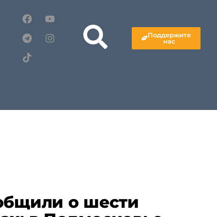
Поддержите
нас
общили о шести