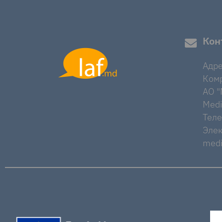
Кон
Адре
Комр
AO "M
Medi
Тел
Элек
medi