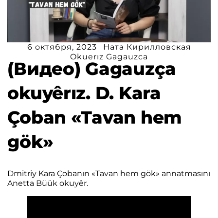
6 октября, 2023
Ната Кирилловская
Okuerız Gagauzca
(Видео) Gagauzça
okuyêrız. D. Kara
Çoban «Tavan hem
gök»
Dmitriy Kara Çobanın «Tavan hem gök» annatmasını
Anetta Büük okuyêr.