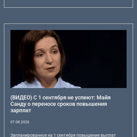
(ВИДЕО) С 1 сентября не успеют: Майя
Санду о переносе сроков повышения
зарплат
07.08.2026
Запланированное на 1 сентября повышение выплат