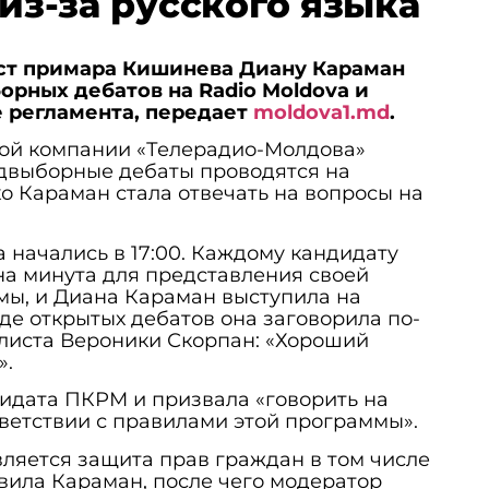
 из-за русского языка
ст примара Кишинева Диану Караман
рных дебатов на Radio Moldova и
е регламента, передает
moldova1.md
.
ой компании «Телерадио-Молдова»
едвыборные дебаты проводятся на
о Караман стала отвечать на вопросы на
a начались в 17:00. Каждому кандидату
на минута для представления своей
ы, и Диана Караман выступила на
оде открытых дебатов она заговорила по-
алиста Вероники Скорпан: «Хороший
о».
идата ПКРМ и призвала «говорить на
ветствии с правилами этой программы».
ляется защита прав граждан в том числе
вила Караман, после чего модератор