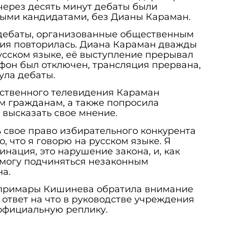
через десять минут дебаты были
ными кандидатами, без Дианы Караман.
 дебаты, организованные общественным
ция повторилась. Диана Караман дважды
усском языке, её выступление прерывал
фон был отключен, трансляция прервана,
ула дебаты.
ественного телевидения Караман
м гражданам, а также попросила
высказать свое мнение.
 свое право избирательного конкурента
о, что я говорю на русском языке. Я
инация, это нарушение закона, и, как
 могу подчиняться незаконным
на.
в примары Кишинева обратила внимание
 ответ на что в руководстве учреждения
официальную реплику.