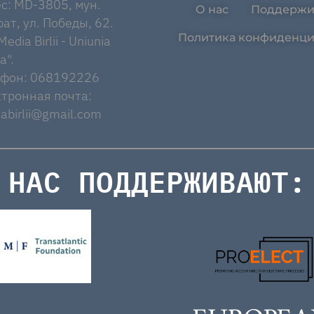
с: MD-3805, мун.
О нас
Поддержи
ат, ул. Победы, 62.
Политика конфиденци
edia Birlii - Uniunia
a".
ефон: 068192226
тронная почта:
abirlii@gmail.com
НАС ПОДДЕРЖИВАЮТ: