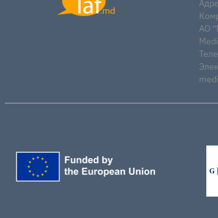
Адре
Комр
AO "M
Medi
Тел
Элек
medi