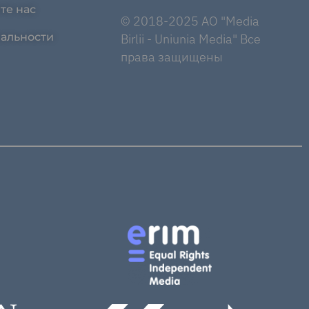
те нас
© 2018-2025 AO "Media
альности
Birlii - Uniunia Media" Все
права защищены