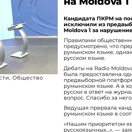
на Moldova 1
Кандидата ПКРМ на по
исключили из предвыбо
Moldova 1 за нарушени
Правилами общественн
предусмотрено, что пр
румынском языке, однак
русском языке.
Дебаты на Radio Moldov
была предоставлена од
сти
,
Общество
предвыборной платформ
румынском языке. А в х
русски в ответ на журн
вопрос. Спасибо за нег
Ведущая прервала канд
румынском языке в соот
«Нашим приоритетом яв
русскоязычных…», — зая