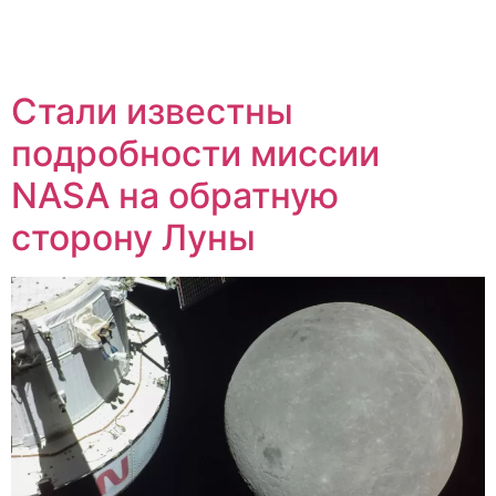
Стали известны
подробности миссии
NASA на обратную
сторону Луны