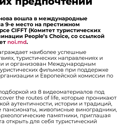
их предпочтений
нова вошла в международные
ла 9-е место на престижном
се CIFFT (Комитет туристических
инации People’s Choice, со ссылкой
ет
noi.md
.
награждает наиболее успешные
виях, туристических направлениях и
ии и организован Международным
туристических фильмов при поддержке
организации и Европейской комиссии по
подборкой из 8 видеоматериалов под
over the routes of life, которые проникают
кой аутентичности, истории и традиций,
 пансионаты, живописные виноградники,
 археологические памятники, приглашая
а открыть для себя туристический