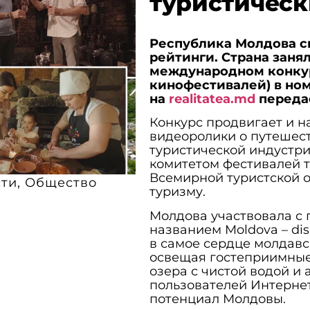
туристическ
Республика Молдова с
рейтинги. Страна заня
международном конкур
кинофестивалей) в ном
на
realitatea.md
переда
Конкурс продвигает и 
видеоролики о путешест
туристической индустр
комитетом фестивалей 
Всемирной туристской 
сти
,
Общество
туризму.
Молдова участвовала с 
названием Moldova – disc
в самое сердце молдавс
освещая гостеприимные
озера с чистой водой и
пользователей Интернет
потенциал Молдовы.