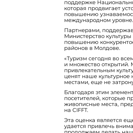
поддержке Национально
которая продвигает уст
повышению узнаваемост
международном уровне
Партнерами, поддержав
Министерство культуры
повышению конкурентос
районов в Молдове.
«Туризм сегодня во все
и множество открытий. 
привлекательным культ
ценят наше культурное
местами, еще не затро
Благодаря этим элемен
посетителей, которые п
живописные места, пре
на CIFFT.
Эта оценка является ещ
удается привлечь внима
продолжаем делать наш