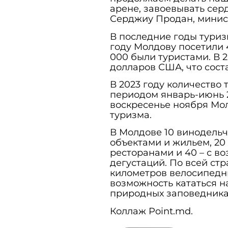
арене, завоевывать сер
Серджиу Продан, минис
В последние годы туриз
году Молдову посетили 
000 были туристами. В 
долларов США, что сост
В 2023 году количество 
периодом январь-июнь 2
воскресенье ноября Мо
туризма.
В Молдове 10 винодельч
объектами и жильем, 20
ресторанами и 40 – с в
дегустаций. По всей стр
километров велосипедн
возможность кататься н
природных заповедника
Коллаж Point.md.