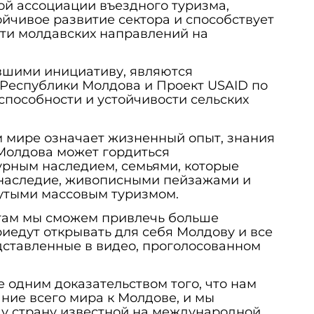
й ассоциации въездного туризма,
ойчивое развитие сектора и способствует
и молдавских направлений на
.
шими инициативу, являются
 Республики Молдова и Проект USAID по
пособности и устойчивости сельских
м мире означает жизненный опыт, знания
Молдова может гордиться
урным наследием, семьями, которые
 наследие, живописными пейзажами и
нутыми массовым туризмом.
там мы сможем привлечь больше
риедут открывать для себя Молдову и все
дставленные в видео, проголосованном
е одним доказательством того, что нам
ние всего мира к Молдове, и мы
у страну известной на международной