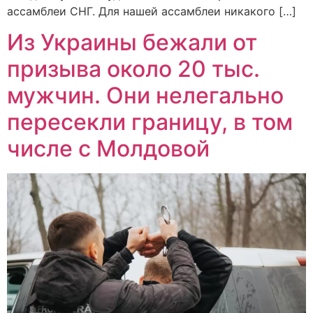
ассамблеи СНГ. Для нашей ассамблеи никакого […]
Из Украины бежали от
призыва около 20 тыс.
мужчин. Они нелегально
пересекли границу, в том
числе с Молдовой