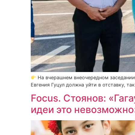
На вчерашнем внеочередном заседании 
Евгения Гуцул должна уйти в отставку, та
Focus. Стоянов: «Гаг
идеи это невозможно