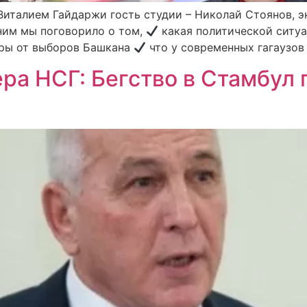
италием Гайдаржи гость студии – Николай Стоянов, э
ним мы поговорило о том,
какая политической ситуа
ры от выборов Башкана
что у современных гагаузов
ера НСГ: Бегство в Стамбул