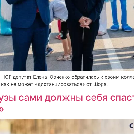
НСГ депутат Елена Юрченко обратилась к своим коллег
к как не может «дистанцироваться» от Шора.
аузы сами должны себя спас
»