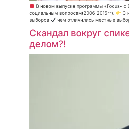
В новом выпуске программы «Focus» с В
социальным вопросам(2006-2015гг).
С 
выборов
чем отличились местные выбо
Скандал вокруг спик
делом?!