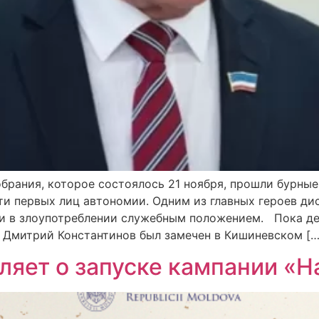
брания, которое состоялось 21 ноября, прошли бурны
ти первых лиц автономии. Одним из главных героев ди
ли в злоупотреблении служебным положением. Пока де
, Дмитрий Константинов был замечен в Кишиневском […
яет о запуске кампании «Ha